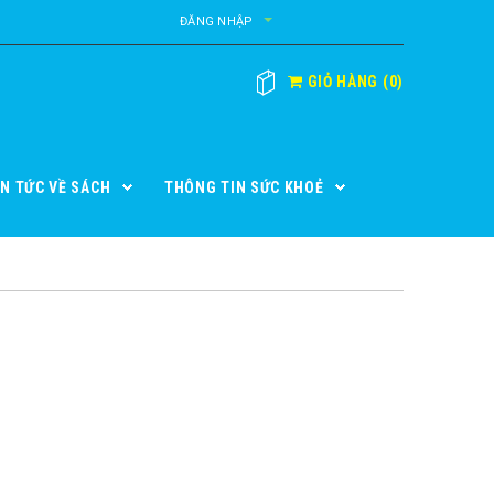
ĐĂNG NHẬP
GIỎ HÀNG
(
0
)
IN TỨC VỀ SÁCH
THÔNG TIN SỨC KHOẺ