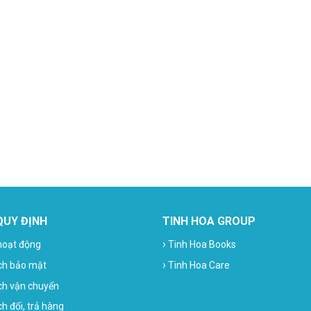
QUY ĐỊNH
TINH HOA GROUP
›
hoạt động
Tinh Hoa Books
›
ch bảo mật
Tinh Hoa Care
ch vận chuyển
h đổi, trả hàng