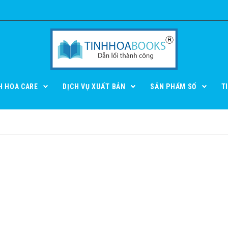
H HOA CARE
DỊCH VỤ XUẤT BẢN
SẢN PHẨM SỐ
T