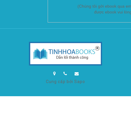
(Chúng tôi gởi ebook qua em
được ebook vui lòn
Cung cấp bởi Sapo