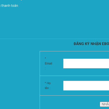
c thanh toán
ĐĂNG KÝ NHẬN EBO
*
Email
:
* Họ
tên :