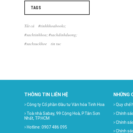
TAGS
Tất cả
#tinhhhoabooks;
#sachtinhhoa; #sachdinhduong;
#sachsuckhoe
tin tuc
THÔNG TIN LIÊN HỆ
NHỮNG 
›
›
Công ty Cổ phần Đầu tư Văn hóa Tinh Hoa
Quy chế 
›
›
Toà nhà Sabay, 99 Cộng Hoà, P.Tân Sơn
Chính sá
Nhất, TP.HCM
›
Chính sá
›
Hotline: 0907 486 095
›
Chính sác