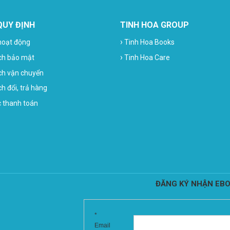
QUY ĐỊNH
TINH HOA GROUP
›
hoạt động
Tinh Hoa Books
›
ch bảo mật
Tinh Hoa Care
ch vận chuyển
h đổi, trả hàng
c thanh toán
ĐĂNG KÝ NHẬN EBO
*
Email