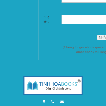
:
* Họ
tên :
(Chúng tôi gởi ebook qua em
được ebook vui lòn