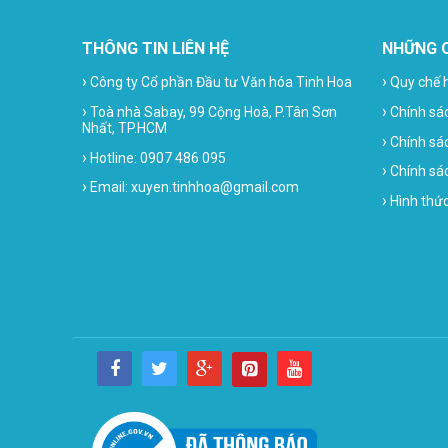
THÔNG TIN LIÊN HỆ
NHỮNG 
›
›
Công ty Cổ phần Đầu tư Văn hóa Tinh Hoa
Quy chế 
›
›
Toà nhà Sabay, 99 Cộng Hoà, P.Tân Sơn
Chính sá
Nhất, TP.HCM
›
Chính sá
›
Hotline: 0907 486 095
›
Chính sác
›
Email: xuyen.tinhhoa@gmail.com
›
Hình thứ