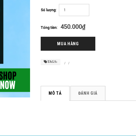
Số lượng:
450.000₫
Tổng tiền:
TAGS:
/
/
MÔ TẢ
ĐÁNH GIÁ