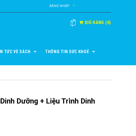
ĐĂNG NHẬP
GIỎ HÀNG
(
0
)
IN TỨC VỀ SÁCH
THÔNG TIN SỨC KHOẺ
inh Dưỡng + Liệu Trình Dinh