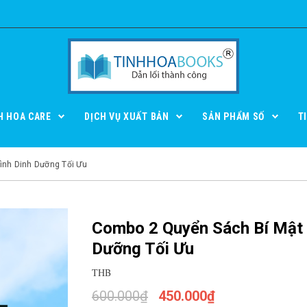
H HOA CARE
DỊCH VỤ XUẤT BẢN
SẢN PHẨM SỐ
T
ình Dinh Dưỡng Tối Ưu
Combo 2 Quyển Sách Bí Mật D
Dưỡng Tối Ưu
THB
600.000₫
450.000₫