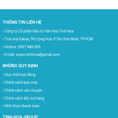
THÔNG TIN LIÊN HỆ
›
Công ty Cổ phần Đầu tư Văn hóa Tinh Hoa
›
Toà nhà Sabay, 99 Cộng Hoà, P.Tân Sơn Nhất, TP.HCM
›
Hotline: 0907 486 095
›
Email: xuyen.tinhhoa@gmail.com
NHỮNG QUY ĐỊNH
›
Quy chế hoạt động
›
Chính sách bảo mật
›
Chính sách vận chuyển
›
Chính sách đổi, trả hàng
›
Hình thức thanh toán
TINH HOA GROUP