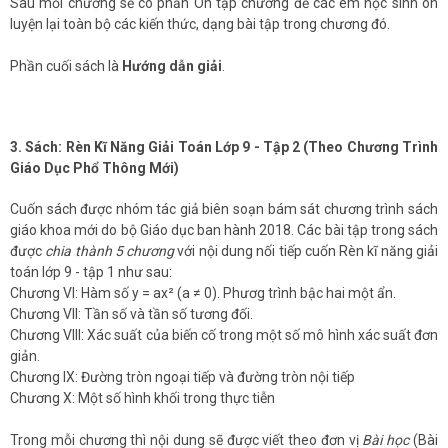
Sau mỗi chương sẽ có phần Ôn tập chương để các em học sinh ôn
luyện lại toàn bộ các kiến thức, dạng bài tập trong chương đó.
Phần cuối sách là
Hướng dẫn giải
.
3. Sách: Rèn Kĩ Năng Giải Toán Lớp 9 - Tập 2 (Theo Chương Trình
Giáo Dục Phổ Thông Mới)
Cuốn sách được nhóm tác giả biên soạn bám sát chương trình sách
giáo khoa mới do bộ Giáo dục ban hành 2018. Các bài tập trong sách
được
chia thành 5 chương
với nội dung nối tiếp cuốn Rèn kĩ năng giải
toán lớp 9 - tập 1 như sau:
Chương VI: Hàm số y = ax² (a ≠ 0). Phươg trình bậc hai một ẩn.
Chương VII: Tần số và tần số tương đối.
Chương VIII: Xác suất của biến cố trong một số mô hình xác suất đơn
giản.
Chương IX: Đường tròn ngoại tiếp và đường tròn nội tiếp
Chương X: Một số hình khối trong thực tiễn
Trong mỗi chương thì nội dung sẽ được viết theo đơn vị
Bài học
(Bài