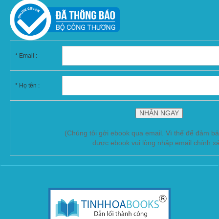
*
Email :
* Họ tên :
(Chúng tôi gởi ebook qua email. Vì thế để đảm b
được ebook vui lòng nhập email chính x