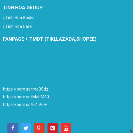
TINH HOA GROUP
›
Tinh Hoa Books
›
Tinh Hoa Care
FANPAGE + TMĐT (TIKI,LAZADA,SHOPEE)
https://bom.so/me3Sdz
https://bom.so/MabM40
https://bom.so/EZ5VoP
N