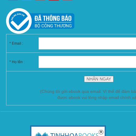
*
Email :
* Họ tên :
(Chúng tôi gởi ebook qua email. Vì thế để đảm b
được ebook vui lòng nhập email chính x