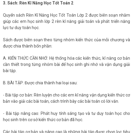
3. Sách: Rèn Kĩ Năng Học Tốt Toán 2
Quyển sách Rèn Kĩ Năng Học Tốt Toán Lớp 2 được biên soạn nhằm
giúp các em học sinh lớp 2 rèn kĩ năng giải toán và phát triển năng
lực tư duy toán học.
Sách được biên soạn theo từng nhóm kiến thức của mỗi chương và
được chia thành bốn phần:
A. KIẾN THỨC CẦN NHỚ: Hệ thống hóa các kiến thức, kĩ năng cơ bản
cần thiết trong từng nhóm bài để học sinh ghi nhớ và vận dụng giải
bài tập.
B. BÀI TẬP: Được chia thành hai loại sau:
- Bài tập cơ bản: Rèn luyện cho các em kĩ năng vận dụng kiến thức cơ
bản vào giải các bài toán, cách trình bày các bài toán có lời văn.
- Bài tập nâng cao: Phát huy tính sáng tạo và tư duy toán học cho
học sinh trên cơ sở kiến thức cơ bản đã học.
Các bài tập cơ bản và nâng cao là những bài tập được chọn lọc tiêu