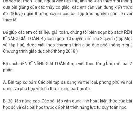
Để học tốt môn Toán, ngoài việc tiếp thu, lĩnh hội kiến thức mới thông
qua bài giảng của các thầy cô giáo, các em cần vận dụng kiến thức
đó để luyện giải thường xuyên các bài tập trắc nghiệm gắn liền với
thực tế.
Để giúp các em có tài liệu giải toán, chúng tôi biên soạn bộ sách RÈN
KĨ NĂNG GIẢI TOÁN. Bộ sách gồm 10 quyển, mỗi lớp 2 quyển (tập Một
và tập Hai), được viết theo chương trình giáo dục phổ thông mới (
Chương trình giáo dục phổ thông 2018 )
Bộ sách RÈN KĨ NĂNG GIẢI TOÁN được viết theo từng bài, mỗi bài 2
phần:
A. Bài tập cơ bản: Các bài tập đa dạng về thể loại, phong phú về nội
dung, và phù hợp về kiến thức trong bài học đó.
B. Bài tập nâng cao: Các bài tập vận dụng linh hoạt kiến thức của bài
học đó và các bài học trước để phát triển năng lực tư duy toán học.