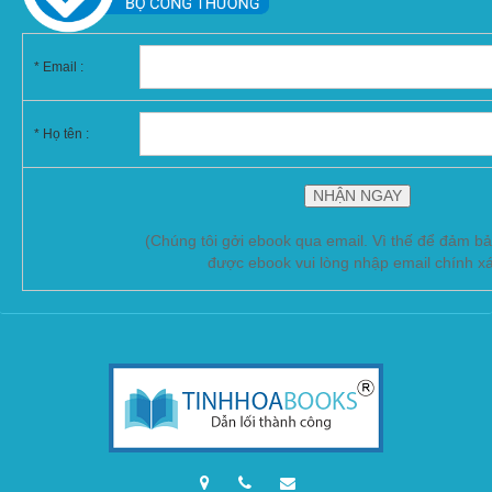
*
Email :
* Họ tên :
(Chúng tôi gởi ebook qua email. Vì thế để đảm b
được ebook vui lòng nhập email chính x