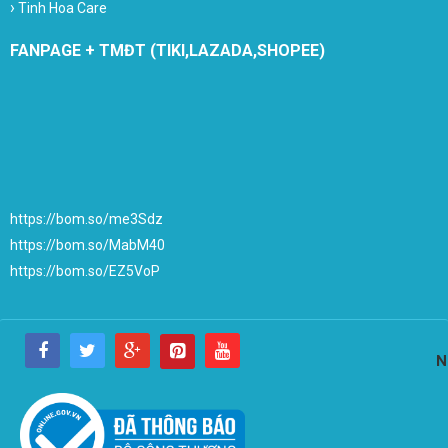
›
Tinh Hoa Care
FANPAGE + TMĐT (TIKI,LAZADA,SHOPEE)
https://bom.so/me3Sdz
https://bom.so/MabM40
https://bom.so/EZ5VoP
N