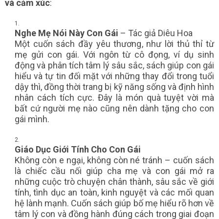
và cảm xúc
:
Nghe Mẹ Nói Này Con Gái
– Tác giả Diêu Hoa
Một cuốn sách đầy yêu thương, như lời thủ thỉ từ
mẹ gửi con gái. Với ngôn từ cô đọng, ví dụ sinh
động và phân tích tâm lý sâu sắc, sách giúp con gái
hiểu và tự tin đối mặt với những thay đổi trong tuổi
dậy thì, đồng thời trang bị kỹ năng sống và định hình
nhân cách tích cực. Đây là món quà tuyệt vời mà
bất cứ người mẹ nào cũng nên dành tặng cho con
gái mình.
Giáo Dục Giới Tính Cho Con Gái
Không còn e ngại, không còn né tránh – cuốn sách
là chiếc cầu nối giúp cha mẹ và con gái mở ra
những cuộc trò chuyện chân thành, sâu sắc về giới
tính, tình dục an toàn, kinh nguyệt và các mối quan
hệ lành mạnh. Cuốn sách giúp bố mẹ hiểu rõ hơn về
tâm lý con và đồng hành đúng cách trong giai đoạn