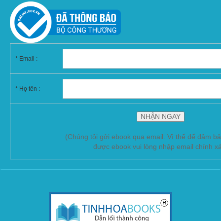
*
Email :
* Họ tên :
(Chúng tôi gởi ebook qua email. Vì thế để đảm b
được ebook vui lòng nhập email chính x