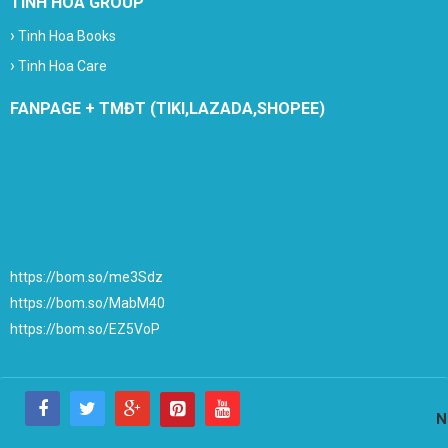
TINH HOA GROUP
›
Tinh Hoa Books
›
Tinh Hoa Care
FANPAGE + TMĐT (TIKI,LAZADA,SHOPEE)
https://bom.so/me3Sdz
https://bom.so/MabM40
https://bom.so/EZ5VoP
N