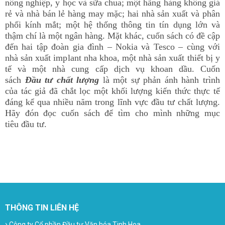
nông nghiệp, y học và sữa chua; một hãng hàng không giá
rẻ và nhà bán lẻ hàng may mặc; hai nhà sản xuất và phân
phối kính mắt; một hệ thống thông tin tín dụng lớn và
thậm chí là một ngân hàng. Mặt khác, cuốn sách có đề cập
đến hai tập đoàn gia đình – Nokia và Tesco – cùng với
nhà sản xuất implant nha khoa, một nhà sản xuất thiết bị y
tế và một nhà cung cấp dịch vụ khoan dầu. Cuốn
sách
Đầu tư chất lượng
là một sự phản ánh hành trình
của tác giả đã chắt lọc một khối lượng kiến thức thực tế
đáng kể qua nhiều năm trong lĩnh vực đầu tư chất lượng.
Hãy đón đọc cuốn sách để tìm cho mình những mục
tiêu
đầu tư
.
THÔNG TIN LIÊN HỆ
›
Công ty Cổ phần Đầu tư Văn hóa Tinh Hoa