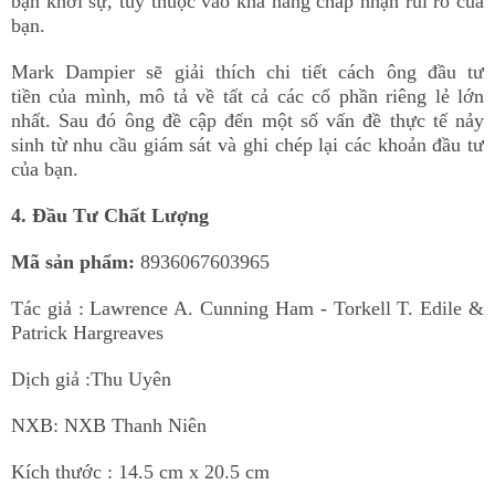
bạn khởi sự, tùy thuộc vào khả năng chấp nhận rủi ro của
bạn.
Mark Dampier sẽ giải thích chi tiết cách ông
đầu tư
tiền
của mình, mô tả về tất cả các cổ phần riêng lẻ lớn
nhất. Sau đó ông đề cập đến một số vấn đề thực tế nảy
sinh từ nhu cầu giám sát và ghi chép lại các khoản đầu tư
của bạn.
4. Đầu Tư Chất Lượng
Mã sản phẩm:
8936067603965
Tác giả :
Lawrence A. Cunning Ham - Torkell T. Edile &
Patrick Hargreaves
Dịch giả :
Thu Uyên
NXB: NXB Thanh Niên
Kích thước : 14.5 cm x 20.5 cm