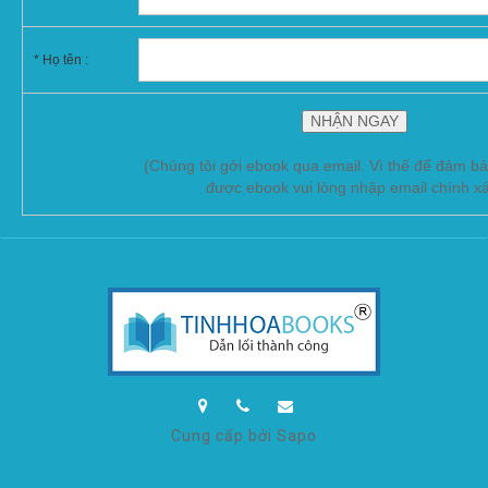
* Họ tên :
(Chúng tôi gởi ebook qua email. Vì thế để đảm b
được ebook vui lòng nhập email chính x
Cung cấp bởi Sapo