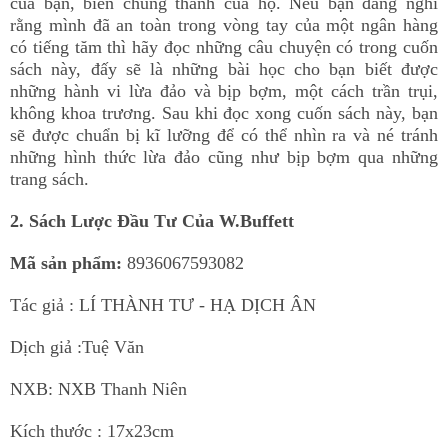
của bạn, biến chúng thành của họ. Nếu bạn đang nghĩ
rằng mình đã an toàn trong vòng tay của một ngân hàng
có tiếng tăm thì hãy đọc những câu chuyện có trong cuốn
sách này, đấy sẽ là những bài học cho bạn biết được
những hành vi lừa đảo và bịp bợm, một cách trần trụi,
không khoa trương. Sau khi đọc xong cuốn sách này, bạn
sẽ được chuẩn bị kĩ lưỡng để có thể nhìn ra và né tránh
những hình thức lừa đảo cũng như bịp bợm qua những
trang sách.
2. Sách Lược Đầu Tư Của W.Buffett
Mã sản phẩm:
8936067593082
Tác giả :
LÍ THÀNH TƯ - HẠ DỊCH ÂN
Dịch giả :
Tuệ Văn
NXB: NXB Thanh Niên
Kích thước : 17x23cm