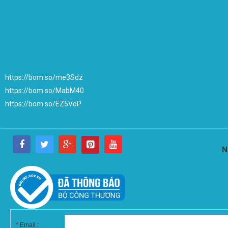
https://bom.so/me3Sdz
https://bom.so/MabM40
https://bom.so/EZ5VoP
N
*
Email :