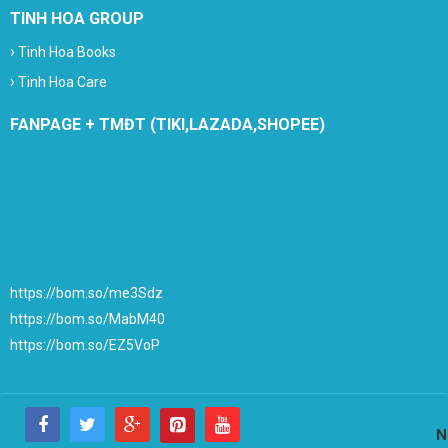
TINH HOA GROUP
›
Tinh Hoa Books
›
Tinh Hoa Care
FANPAGE + TMĐT (TIKI,LAZADA,SHOPEE)
https://bom.so/me3Sdz
https://bom.so/MabM40
https://bom.so/EZ5VoP
N