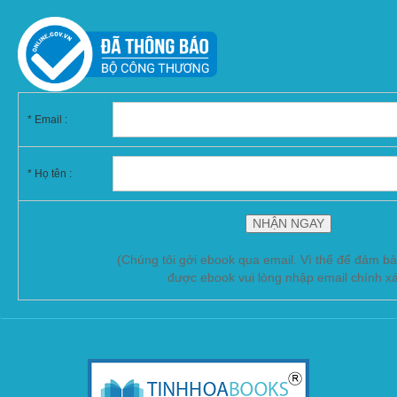
*
Email :
* Họ tên :
(Chúng tôi gởi ebook qua email. Vì thế để đảm b
được ebook vui lòng nhập email chính x