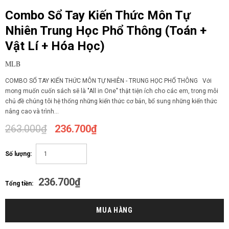
Combo Sổ Tay Kiến Thức Môn Tự
Nhiên Trung Học Phổ Thông (Toán +
Vật Lí + Hóa Học)
MLB
COMBO SỔ TAY KIẾN THỨC MÔN TỰ NHIÊN - TRUNG HỌC PHỔ THÔNG Với
mong muốn cuốn sách sẽ là "All in One" thật tiện ích cho các em, trong mỗi
chủ đề chúng tôi hệ thống những kiến thức cơ bản, bổ sung những kiến thức
nâng cao và trình...
263.000₫
236.700₫
Số lượng:
236.700₫
Tổng tiền: