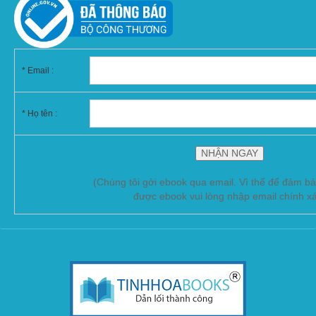
*
Email :
* Họ tên :
(Chúng tôi gởi ebook qua email. Vì thế để đảm b
được ebook vui lòng nhập email chính x