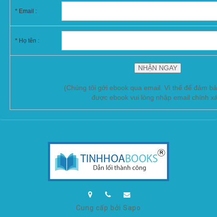
*
Email :
* Họ tên :
(Chúng tôi gởi ebook qua email. Vì thế để đảm b
được ebook vui lòng nhập email chính x
Cung cấp bởi Sapo