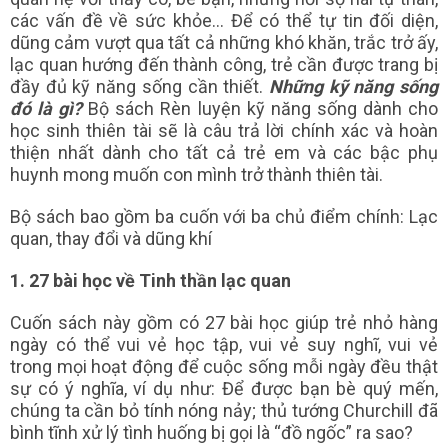
các vấn đề về sức khỏe... Để có thể tự tin đối diện,
dũng cảm vượt qua tất cả những khó khăn, trắc trở ấy,
lạc quan hướng đến thành công, trẻ cần được trang bị
đầy đủ kỹ năng sống cần thiết.
Những kỹ năng sống
đó là gì?
Bộ sách Rèn luyện kỹ năng sống dành cho
học sinh thiên tài sẽ là câu trả lời chính xác và hoàn
thiện nhất dành cho tất cả trẻ em và các bậc phụ
huynh mong muốn con mình trở thành thiên tài.
Bộ sách bao gồm ba cuốn với ba chủ điểm chính: Lạc
quan, thay đổi và dũng khí
1. 27 bài học về Tinh thần lạc quan
Cuốn sách này gồm có 27 bài học giúp trẻ nhỏ hàng
ngày có thể vui vẻ học tập, vui vẻ suy nghĩ, vui vẻ
trong mọi hoạt động để cuộc sống mỗi ngày đều thật
sự có ý nghĩa, ví dụ như: Để được bạn bè quý mến,
chúng ta cần bỏ tính nóng nảy; thủ tướng Churchill đã
bình tĩnh xử lý tình huống bị gọi là “đồ ngốc” ra sao?