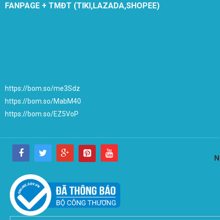
FANPAGE + TMĐT (TIKI,LAZADA,SHOPEE)
https://bom.so/me3Sdz
https://bom.so/MabM40
https://bom.so/EZ5VoP
N