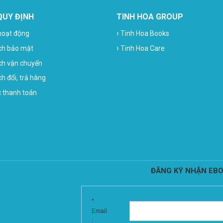
QUY ĐỊNH
TINH HOA GROUP
›
hoạt động
Tinh Hoa Books
›
ch bảo mật
Tinh Hoa Care
ch vận chuyển
h đổi, trả hàng
c thanh toán
ĐĂNG KÝ NHẬN EBO
*
Email
: