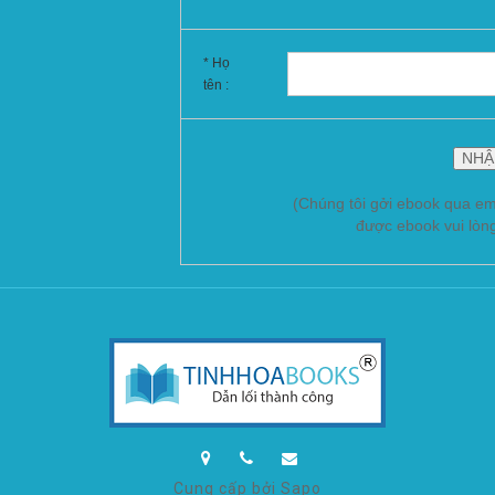
* Họ
tên :
(Chúng tôi gởi ebook qua em
được ebook vui lòn
Cung cấp bởi Sapo