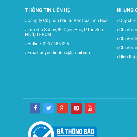
THÔNG TIN LIÊN HỆ
NHỮNG 
›
›
Công ty Cổ phần Đầu tư Văn hóa Tinh Hoa
Quy chế 
›
›
Toà nhà Sabay, 99 Cộng Hoà, P.Tân Sơn
Chính sá
Nhất, TP.HCM
›
Chính sá
›
Hotline: 0907 486 095
›
Chính sác
›
Email: xuyen.tinhhoa@gmail.com
›
Hình thứ