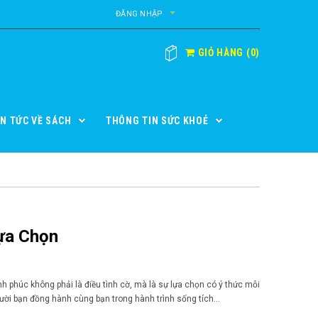
ĐĂNG NHẬP
GIỎ HÀNG
(
0
)
IN TỨC VỀ SÁCH
THÔNG TIN SỨC KHOẺ
ựa Chọn
úc không phải là điều tình cờ, mà là sự lựa chọn có ý thức mỗi
ời bạn đồng hành cùng bạn trong hành trình sống tích...