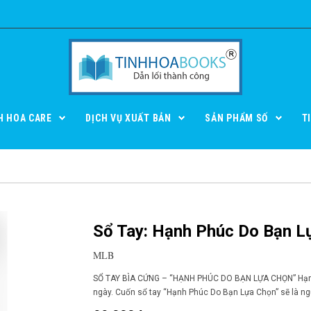
H HOA CARE
DỊCH VỤ XUẤT BẢN
SẢN PHẨM SỐ
T
Sổ Tay: Hạnh Phúc Do Bạn L
MLB
SỔ TAY BÌA CỨNG – “HẠNH PHÚC DO BẠN LỰA CHỌN” Hạnh ph
ngày. Cuốn sổ tay “Hạnh Phúc Do Bạn Lựa Chọn” sẽ là ngư