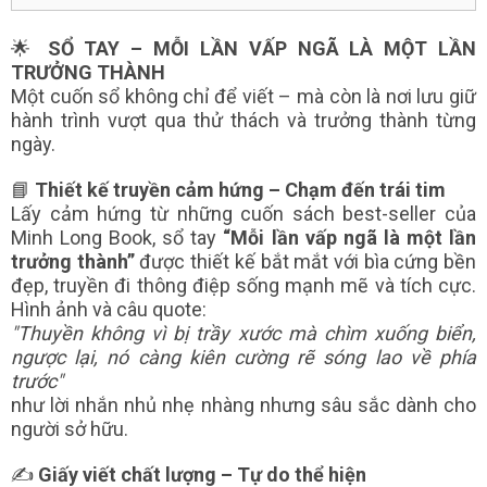
🌟
SỔ TAY – MỖI LẦN VẤP NGÃ LÀ MỘT LẦN
TRƯỞNG THÀNH
Một cuốn sổ không chỉ để viết – mà còn là nơi lưu giữ
hành trình vượt qua thử thách và trưởng thành từng
ngày.
📘
Thiết kế truyền cảm hứng – Chạm đến trái tim
Lấy cảm hứng từ những cuốn sách best-seller của
Minh Long Book, sổ tay
“Mỗi lần vấp ngã là một lần
trưởng thành”
được thiết kế bắt mắt với bìa cứng bền
đẹp, truyền đi thông điệp sống mạnh mẽ và tích cực.
Hình ảnh và câu quote:
"Thuyền không vì bị trầy xước mà chìm xuống biển,
ngược lại, nó càng kiên cường rẽ sóng lao về phía
trước"
như lời nhắn nhủ nhẹ nhàng nhưng sâu sắc dành cho
người sở hữu.
✍️
Giấy viết chất lượng – Tự do thể hiện