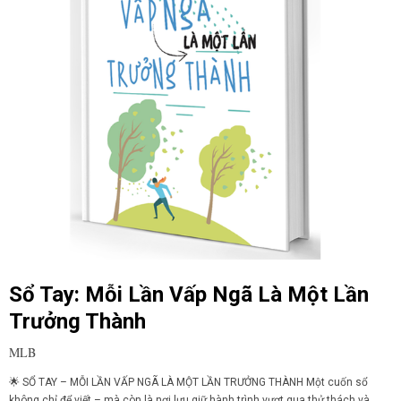
Sổ Tay: Mỗi Lần Vấp Ngã Là Một Lần
Trưởng Thành
MLB
🌟 SỔ TAY – MỖI LẦN VẤP NGÃ LÀ MỘT LẦN TRƯỞNG THÀNH Một cuốn sổ
không chỉ để viết – mà còn là nơi lưu giữ hành trình vượt qua thử thách và