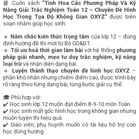
📘 Cuốn sách
“Tinh Hoa Các Phương Pháp Và Kỹ
Năng Giải Trắc Nghiệm Toán 12 – Chuyên Đề Hình
Học Trong Tọa Độ Không Gian OXYZ”
được biên
soạn nhằm giúp học sinh:
🔹
Nắm chắc kiến thức trọng tâm
của lớp 12 – đúng
định hướng đề thi mới từ Bộ GD&ĐT.
🔹
Tối ưu hoá thời gian làm bài
với hệ thống
phương
pháp giải nhanh, mẹo tư duy trắc nghiệm, kỹ năng
loại trừ
và nhận diện dạng bài.
🔹
Luyện thành thạo chuyên đề hình học OXYZ
–
phần khó nhằn nhưng chiếm điểm cao, được trình bày
rõ ràng theo từng dạng bài, từng bước giải cụ thể.
🎓 Phù hợp với:
✔️ Học sinh lớp 12 muốn đạt điểm 8-9-10 môn Toán.
✔️ Học sinh mất gốc hình học trong không gian nhưng
muốn luyện thi hiệu quả.
✔️ Giáo viên, phụ huynh muốn có tài liệu hỗ trợ con
học đúng hướng.