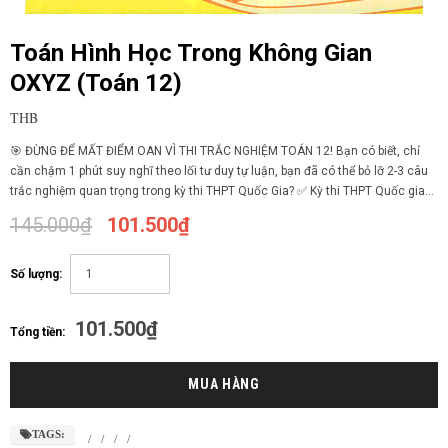
Toán Hình Học Trong Không Gian
OXYZ (Toán 12)
THB
🎯 ĐỪNG ĐỂ MẤT ĐIỂM OAN VÌ THI TRẮC NGHIỆM TOÁN 12! Bạn có biết, chỉ
cần chậm 1 phút suy nghĩ theo lối tư duy tự luận, bạn đã có thể bỏ lỡ 2-3 câu
trắc nghiệm quan trọng trong kỳ thi THPT Quốc Gia? ✅ Kỳ thi THPT Quốc gia...
145.000₫
101.500₫
Số lượng:
101.500₫
Tổng tiền:
TAGS:
/
/
/
/