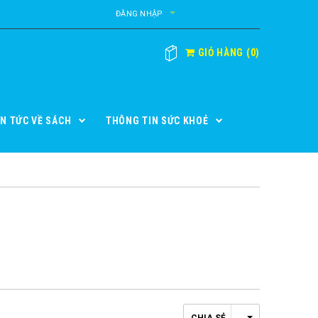
ĐĂNG NHẬP
GIỎ HÀNG
(
0
)
IN TỨC VỀ SÁCH
THÔNG TIN SỨC KHOẺ