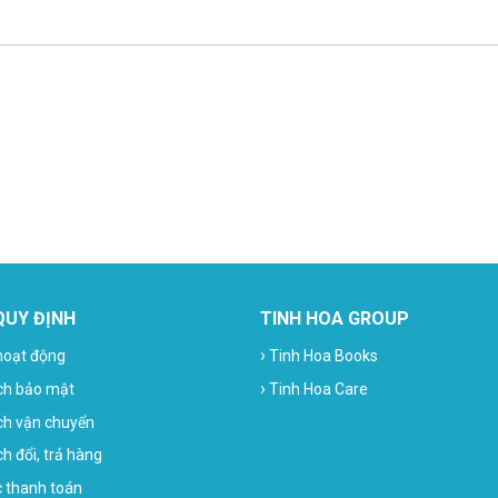
QUY ĐỊNH
TINH HOA GROUP
›
hoạt động
Tinh Hoa Books
›
ch bảo mật
Tinh Hoa Care
ch vận chuyển
h đổi, trả hàng
c thanh toán