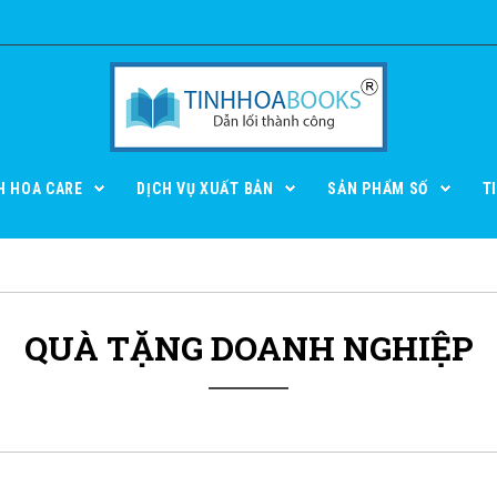
H HOA CARE
DỊCH VỤ XUẤT BẢN
SẢN PHẨM SỐ
T
QUÀ TẶNG DOANH NGHIỆP