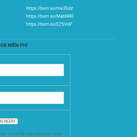
https://bom.so/me3Sdz
https://bom.so/MabM40
https://bom.so/EZ5VoP
OK MIỄN PHÍ
ail. Vì thế để đảm bảo bạn nhận