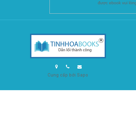
được ebook vui lòn
Cung cấp bởi Sapo