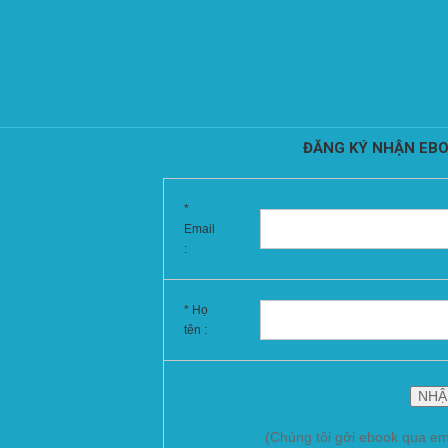
ĐĂNG KÝ NHẬN EBO
*
Email
:
* Họ
tên :
(Chúng tôi gởi ebook qua em