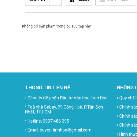
SHOP BY
Không có sản phẩm trong bộ sưu tập này.
THÔNG TIN LIÊN HỆ
NHỮNG 
›
›
Công ty Cổ phần Đầu tư Văn hóa Tinh Hoa
Quy chế 
›
›
Toà nhà Sabay, 99 Cộng Hoà, P.Tân Sơn
Chính sá
Nhất, TP.HCM
›
Chính sá
›
Hotline: 0907 486 095
›
Chính sác
›
Email: xuyen.tinhhoa@gmail.com
›
Hình thứ