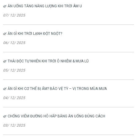
🌿 ĂN UỐNG TĂNG NĂNG LƯỢNG KHI TRỜI ÂM U
07/ 12/ 2025
🌿 ĂN GÌ KHI TRỜI LẠNH ĐỘT NGỘT?
06/ 12/ 2025
🌿 THẢI ĐỘC TỰ NHIÊN KHI TRỜI Ô NHIỄM & MƯA LŨ
05/ 12/ 2025
🌿 ĂN GÌ KHI CƠ THỂ BỊ ẨM? BẢO VỆ TỲ – VỊ TRONG MÙA MƯA
04/ 12/ 2025
🌿 CHỐNG VIÊM ĐƯỜNG HÔ HẤP BẰNG ĂN UỐNG ĐÚNG CÁCH
03/ 12/ 2025