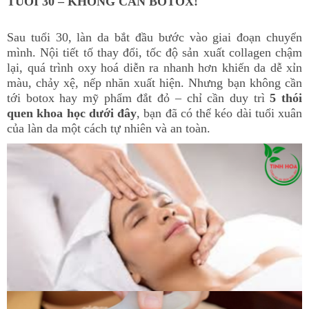
TUỔI 30 – KHÔNG CẦN BOTOX!
Sau tuổi 30, làn da bắt đầu bước vào giai đoạn chuyển
mình. Nội tiết tố thay đổi, tốc độ sản xuất collagen chậm
lại, quá trình oxy hoá diễn ra nhanh hơn khiến da dễ xỉn
màu, chảy xệ, nếp nhăn xuất hiện. Nhưng bạn không cần
tới botox hay mỹ phẩm đắt đỏ – chỉ cần duy trì
5 thói
quen khoa học dưới đây
, bạn đã có thể kéo dài tuổi xuân
của làn da một cách tự nhiên và an toàn.