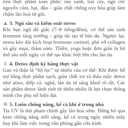
tiên thực phẩm toàn phần: rau xanh, trái cây, ngũ cốc
nguyên cám, hạt, đậu – giàu chất chống oxy hóa giúp làm
chậm lão hoá từ gốc.
🧘
3. Ngủ sâu và kiểm soát stress
Khi bạn ngủ đủ giấc (7–8 tiếng/đêm), cơ thể sản sinh
hormone tăng trưởng – giúp tái tạo tế bào da. Ngược lại,
stress kéo dài kích hoạt hormone cortisol, phá vỡ collagen
và gây mụn, thâm nám. Thiền, yoga hoặc đơn giản là hít
thở sâu mỗi ngày có thể tạo khác biệt lớn cho làn da.
💧
4. Detox định kỳ bằng thực vật
Gan và thận là “bộ lọc” tự nhiên của cơ thể. Khi được hỗ
trợ bằng thực phẩm sạch, giàu chất xơ và thảo mộc detox
như atiso, diếp cá, nghệ, làn da sẽ sáng khoẻ rõ rệt. Các
sản phẩm detox lành tính từ thiên nhiên là lựa chọn thông
minh cho phụ nữ hiện đại.
🌞
5. Luôn chống nắng, kể cả khi ở trong nhà
Tia UV là thủ phạm chính gây lão hoá sớm. Đừng bỏ qua
kem chống nắng mỗi sáng, kể cả trong ngày nhiều mây
hay khi làm việc trong văn phòng gần cửa kính.