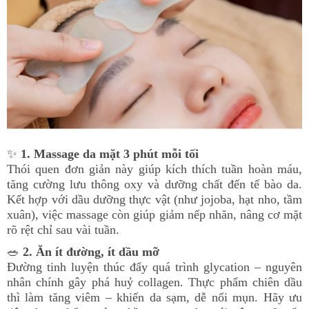
✨
1. Massage da mặt 3 phút mỗi tối
Thói quen đơn giản này giúp kích thích tuần hoàn máu,
tăng cường lưu thông oxy và dưỡng chất đến tế bào da.
Kết hợp với dầu dưỡng thực vật (như jojoba, hạt nho, tầm
xuân), việc massage còn giúp giảm nếp nhăn, nâng cơ mặt
rõ rệt chỉ sau vài tuần.
🥗
2. Ăn ít đường, ít dầu mỡ
Đường tinh luyện thúc đẩy quá trình glycation – nguyên
nhân chính gây phá huỷ collagen. Thực phẩm chiên dầu
thì làm tăng viêm – khiến da sạm, dễ nổi mụn. Hãy ưu