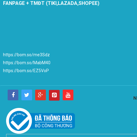
FANPAGE + TMĐT (TIKI,LAZADA,SHOPEE)
https://bom.so/me3Sdz
https://bom.so/MabM40
https://bom.so/EZ5VoP
N