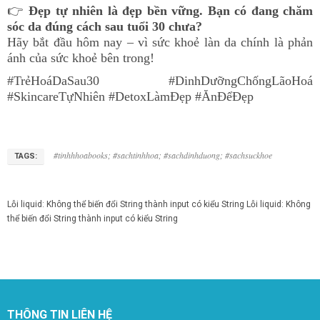
👉
Đẹp tự nhiên là đẹp bền vững. Bạn có đang chăm
sóc da đúng cách sau tuổi 30 chưa?
Hãy bắt đầu hôm nay – vì sức khoẻ làn da chính là phản
ánh của sức khoẻ bên trong!
#TrẻHoáDaSau30 #DinhDưỡngChốngLãoHoá
#SkincareTựNhiên #DetoxLàmĐẹp #ĂnĐểĐẹp
#tinhhhoabooks; #sachtinhhoa; #sachdinhduong; #sachsuckhoe
TAGS:
Lỗi liquid: Không thể biến đổi String thành input có kiểu String
Lỗi liquid: Không
thể biến đổi String thành input có kiểu String
THÔNG TIN LIÊN HỆ