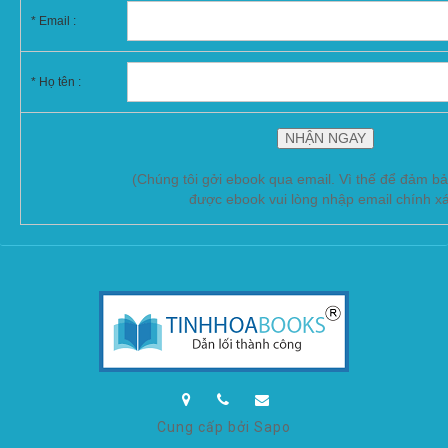
*
Email :
* Họ tên :
(Chúng tôi gởi ebook qua email. Vì thế để đảm b
được ebook vui lòng nhập email chính x
Cung cấp bởi Sapo