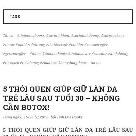
TAGS
Tất cả
#tinhhhoabooks; #sachtinhhoa; #sachdinhduong; #sachsuckhoe
#tintuc #thaidocdaitrang #thaidoccafe #thaidoc #ememacoffee
#gersoncoffee
#tintuc #tinhhoabooks #tinhhoacare #suckhoe #dinhduong
#timmach #tieuduong #chuabenhkhongdungthuoc
tin tuc
5 THÓI QUEN GIÚP GIỮ LÀN DA
TRẺ LÂU SAU TUỔI 30 – KHÔNG
CẦN BOTOX!
Đăng ngày:
15/ July/ 2025
bởi Tinh Hoa Books
5 THÓI QUEN GIÚP GIỮ LÀN DA TRẺ LÂU SAU