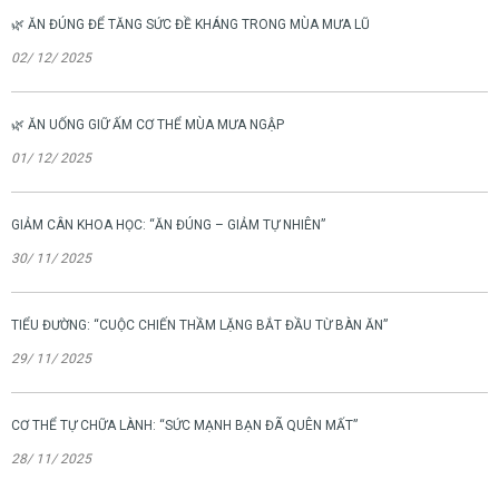
🌿 ĂN ĐÚNG ĐỂ TĂNG SỨC ĐỀ KHÁNG TRONG MÙA MƯA LŨ
02/ 12/ 2025
🌿 ĂN UỐNG GIỮ ẤM CƠ THỂ MÙA MƯA NGẬP
01/ 12/ 2025
GIẢM CÂN KHOA HỌC: “ĂN ĐÚNG – GIẢM TỰ NHIÊN”
30/ 11/ 2025
TIỂU ĐƯỜNG: “CUỘC CHIẾN THẦM LẶNG BẮT ĐẦU TỪ BÀN ĂN”
29/ 11/ 2025
CƠ THỂ TỰ CHỮA LÀNH: “SỨC MẠNH BẠN ĐÃ QUÊN MẤT”
28/ 11/ 2025