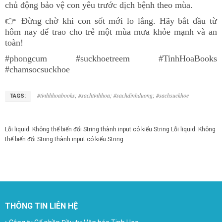
chủ động bảo vệ con yêu trước dịch bệnh theo mùa.
👉 Đừng chờ khi con sốt mới lo lắng. Hãy bắt đầu từ
hôm nay để trao cho trẻ một mùa mưa khỏe mạnh và an
toàn!
#phongcum #suckhoetreem #TinhHoaBooks
#chamsocsuckhoe
#tinhhhoabooks; #sachtinhhoa; #sachdinhduong; #sachsuckhoe
TAGS:
Lỗi liquid: Không thể biến đổi String thành input có kiểu String
Lỗi liquid: Không
thể biến đổi String thành input có kiểu String
THÔNG TIN LIÊN HỆ