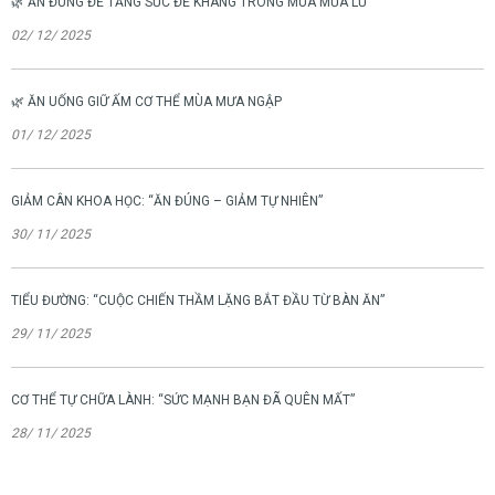
🌿 ĂN ĐÚNG ĐỂ TĂNG SỨC ĐỀ KHÁNG TRONG MÙA MƯA LŨ
02/ 12/ 2025
🌿 ĂN UỐNG GIỮ ẤM CƠ THỂ MÙA MƯA NGẬP
01/ 12/ 2025
GIẢM CÂN KHOA HỌC: “ĂN ĐÚNG – GIẢM TỰ NHIÊN”
30/ 11/ 2025
TIỂU ĐƯỜNG: “CUỘC CHIẾN THẦM LẶNG BẮT ĐẦU TỪ BÀN ĂN”
29/ 11/ 2025
CƠ THỂ TỰ CHỮA LÀNH: “SỨC MẠNH BẠN ĐÃ QUÊN MẤT”
28/ 11/ 2025