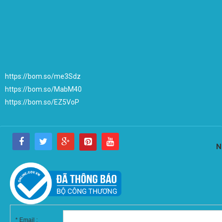
https://bom.so/me3Sdz
https://bom.so/MabM40
https://bom.so/EZ5VoP
N
*
Email :