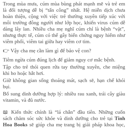
Trong mùa mưa, cúm mùa bùng phát mạnh mẽ và trẻ em
là đối tượng dễ bị “tấn công” nhất. Hệ miễn dịch chưa
hoàn thiện, cộng với việc trẻ thường xuyên tiếp xúc với
môi trường đông người như lớp học, khiến virus cúm dễ
dàng lây lan. Nhiều cha mẹ nghĩ cúm chỉ là bệnh “vặt”,
nhưng thực tế, cúm có thể gây biến chứng nguy hiểm như
viêm phổi, viêm tai giữa hay viêm cơ tim.
👉 Vậy cha mẹ cần làm gì để bảo vệ con?
Tiêm ngừa cúm đúng lịch để giảm nguy cơ mắc bệnh.
Tập cho trẻ thói quen rửa tay thường xuyên, che miệng
khi ho hoặc hắt hơi.
Giữ không gian sống thoáng mát, sạch sẽ, hạn chế khói
bụi.
Bổ sung dinh dưỡng hợp lý: nhiều rau xanh, trái cây giàu
vitamin, và đủ nước.
📖 Kiến thức chính là “lá chắn” đầu tiên. Những cuốn
sách chăm sóc sức khỏe và dinh dưỡng cho trẻ tại
Tinh
Hoa Books
sẽ giúp cha mẹ trang bị giải pháp khoa học,