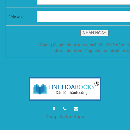
* Họ tên :
(Chúng tôi gởi ebook qua email. Vì thế để đảm b
được ebook vui lòng nhập email chính x
Cung cấp bởi Sapo