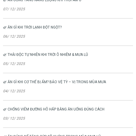
07/ 12/ 2025
🌿 ĂN GÌ KHI TRỜI LẠNH ĐỘT NGỘT?
06/ 12/ 2025
🌿 THẢI ĐỘC TỰ NHIÊN KHI TRỜI Ô NHIỄM & MƯA LŨ
05/ 12/ 2025
🌿 ĂN GÌ KHI CƠ THỂ BỊ ẨM? BẢO VỆ TỲ – VỊ TRONG MÙA MƯA
04/ 12/ 2025
🌿 CHỐNG VIÊM ĐƯỜNG HÔ HẤP BẰNG ĂN UỐNG ĐÚNG CÁCH
03/ 12/ 2025