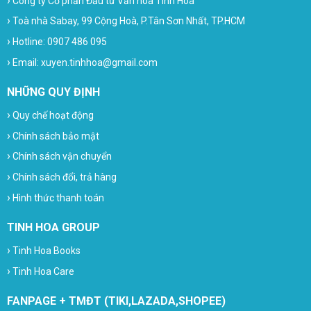
›
Công ty Cổ phần Đầu tư Văn hóa Tinh Hoa
›
Toà nhà Sabay, 99 Cộng Hoà, P.Tân Sơn Nhất, TP.HCM
›
Hotline: 0907 486 095
›
Email: xuyen.tinhhoa@gmail.com
NHỮNG QUY ĐỊNH
›
Quy chế hoạt động
›
Chính sách bảo mật
›
Chính sách vận chuyển
›
Chính sách đổi, trả hàng
›
Hình thức thanh toán
TINH HOA GROUP
›
Tinh Hoa Books
›
Tinh Hoa Care
FANPAGE + TMĐT (TIKI,LAZADA,SHOPEE)