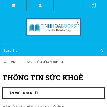
Trang Chủ
BỆNH CÚM MÙA Ở TRẺ EM
THÔNG TIN SỨC KHOẺ
BÀN VIẾT MỚI NHẤT
🌿 ĂN UỐNG TĂNG NĂNG LƯỢNG KHI TRỜI ÂM U