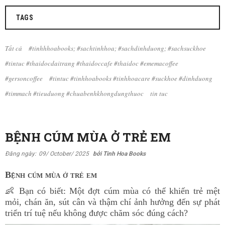
TAGS
Tất cả
#tinhhhoabooks; #sachtinhhoa; #sachdinhduong; #sachsuckhoe
#tintuc #thaidocdaitrang #thaidoccafe #thaidoc #ememacoffee
#gersoncoffee
#tintuc #tinhhoabooks #tinhhoacare #suckhoe #dinhduong
#timmach #tieuduong #chuabenhkhongdungthuoc
tin tuc
BỆNH CÚM MÙA Ở TRẺ EM
Đăng ngày:
09/ October/ 2025
bởi Tinh Hoa Books
Bệnh cúm mùa ở trẻ em
👶 Bạn có biết: Một đợt cúm mùa có thể khiến trẻ mệt
mỏi, chán ăn, sút cân và thậm chí ảnh hưởng đến sự phát
triển trí tuệ nếu không được chăm sóc đúng cách?