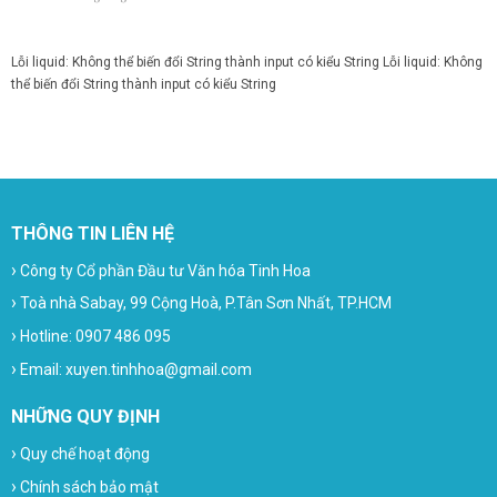
Lỗi liquid: Không thể biến đổi String thành input có kiểu String
Lỗi liquid: Không
thể biến đổi String thành input có kiểu String
THÔNG TIN LIÊN HỆ
›
Công ty Cổ phần Đầu tư Văn hóa Tinh Hoa
›
Toà nhà Sabay, 99 Cộng Hoà, P.Tân Sơn Nhất, TP.HCM
›
Hotline: 0907 486 095
›
Email: xuyen.tinhhoa@gmail.com
NHỮNG QUY ĐỊNH
›
Quy chế hoạt động
›
Chính sách bảo mật