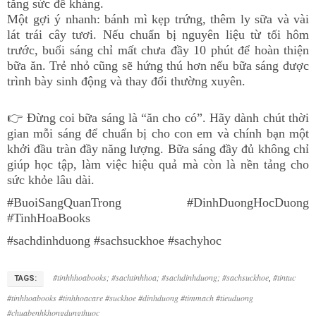
tăng sức đề kháng.
Một gợi ý nhanh: bánh mì kẹp trứng, thêm ly sữa và vài
lát trái cây tươi. Nếu chuẩn bị nguyên liệu từ tối hôm
trước, buổi sáng chỉ mất chưa đầy 10 phút để hoàn thiện
bữa ăn. Trẻ nhỏ cũng sẽ hứng thú hơn nếu bữa sáng được
trình bày sinh động và thay đổi thường xuyên.
👉 Đừng coi bữa sáng là “ăn cho có”. Hãy dành chút thời
gian mỗi sáng để chuẩn bị cho con em và chính bạn một
khởi đầu tràn đầy năng lượng. Bữa sáng đầy đủ không chỉ
giúp học tập, làm việc hiệu quả mà còn là nền tảng cho
sức khỏe lâu dài.
#BuoiSangQuanTrong #DinhDuongHocDuong
#TinhHoaBooks
#sachdinhduong #sachsuckhoe #sachyhoc
#tinhhhoabooks; #sachtinhhoa; #sachdinhduong; #sachsuckhoe
#tintuc
,
TAGS:
#tinhhoabooks #tinhhoacare #suckhoe #dinhduong #timmach #tieuduong
#chuabenhkhongdungthuoc