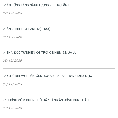
🌿 ĂN UỐNG TĂNG NĂNG LƯỢNG KHI TRỜI ÂM U
07/ 12/ 2025
🌿 ĂN GÌ KHI TRỜI LẠNH ĐỘT NGỘT?
06/ 12/ 2025
🌿 THẢI ĐỘC TỰ NHIÊN KHI TRỜI Ô NHIỄM & MƯA LŨ
05/ 12/ 2025
🌿 ĂN GÌ KHI CƠ THỂ BỊ ẨM? BẢO VỆ TỲ – VỊ TRONG MÙA MƯA
04/ 12/ 2025
🌿 CHỐNG VIÊM ĐƯỜNG HÔ HẤP BẰNG ĂN UỐNG ĐÚNG CÁCH
03/ 12/ 2025