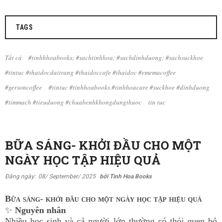
TAGS
Tất cả
#tinhhhoabooks; #sachtinhhoa; #sachdinhduong; #sachsuckhoe
#tintuc #thaidocdaitrang #thaidoccafe #thaidoc #ememacoffee
#gersoncoffee
#tintuc #tinhhoabooks #tinhhoacare #suckhoe #dinhduong
#timmach #tieuduong #chuabenhkhongdungthuoc
tin tuc
BỮA SÁNG- KHỞI ĐẦU CHO MỘT
NGÀY HỌC TẬP HIỆU QUẢ
Đăng ngày:
08/ September/ 2025
bởi Tinh Hoa Books
Bữa sáng
-
khởi đầu cho một ngày học tập hiệu quả
✨
Nguyên nhân
Nhiều học sinh và cả người lớn thường có thói quen bỏ