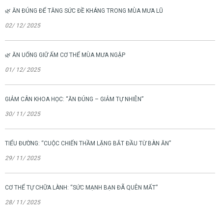
🌿 ĂN ĐÚNG ĐỂ TĂNG SỨC ĐỀ KHÁNG TRONG MÙA MƯA LŨ
02/ 12/ 2025
🌿 ĂN UỐNG GIỮ ẤM CƠ THỂ MÙA MƯA NGẬP
01/ 12/ 2025
GIẢM CÂN KHOA HỌC: “ĂN ĐÚNG – GIẢM TỰ NHIÊN”
30/ 11/ 2025
TIỂU ĐƯỜNG: “CUỘC CHIẾN THẦM LẶNG BẮT ĐẦU TỪ BÀN ĂN”
29/ 11/ 2025
CƠ THỂ TỰ CHỮA LÀNH: “SỨC MẠNH BẠN ĐÃ QUÊN MẤT”
28/ 11/ 2025