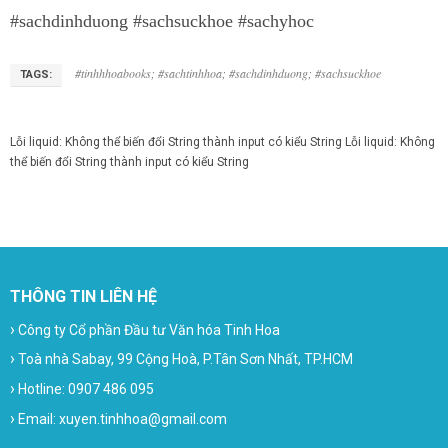
#sachdinhduong #sachsuckhoe #sachyhoc
#tinhhhoabooks; #sachtinhhoa; #sachdinhduong; #sachsuckhoe
TAGS:
Lỗi liquid: Không thể biến đổi String thành input có kiểu String
Lỗi liquid: Không
thể biến đổi String thành input có kiểu String
THÔNG TIN LIÊN HỆ
›
Công ty Cổ phần Đầu tư Văn hóa Tinh Hoa
›
Toà nhà Sabay, 99 Cộng Hoà, P.Tân Sơn Nhất, TP.HCM
›
Hotline: 0907 486 095
›
Email: xuyen.tinhhoa@gmail.com