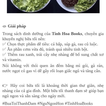
🥗
Giải pháp
Trong sách dinh dưỡng của
Tinh Hoa Books
, chuyên gia
khuyến nghị bữa tối nên:
✅ Chọn thực phẩm dễ tiêu: cá hấp, súp gà, rau củ luộc.
✅ Ăn phần cơm vừa đủ, tránh quá nhiều tinh bột.
✅ Thêm rau xanh, trái cây nhẹ nhàng để bổ sung chất xơ
và vitamin.
Nói không với thói quen ăn đêm bằng mì gói, gà rán,
nước ngọt có gas vì dễ gây rối loạn giấc ngủ và tăng cân.
👉 Hãy coi bữa tối là khoảng thời gian thư giãn, nhẹ
nhàng của cả gia đình. Một bữa tối thanh đạm sẽ giúp bạn
ngủ ngon và sẵn sàng cho ngày mới.
#BuaToiThanhDam #NguNgonHon #TinhHoaBooks