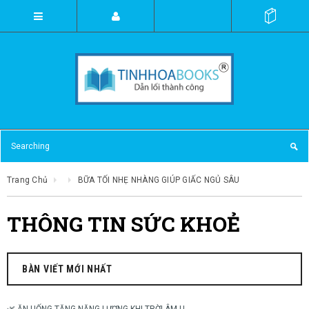
Trang Chủ
BỮA TỐI NHẸ NHÀNG GIÚP GIẤC NGỦ SÂU
THÔNG TIN SỨC KHOẺ
BÀN VIẾT MỚI NHẤT
🌿 ĂN UỐNG TĂNG NĂNG LƯỢNG KHI TRỜI ÂM U