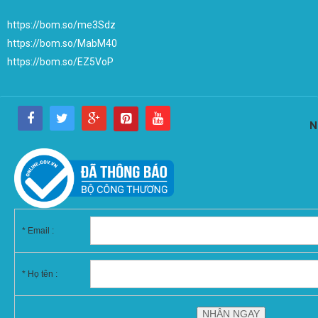
https://bom.so/me3Sdz
https://bom.so/MabM40
https://bom.so/EZ5VoP
N
*
Email :
* Họ tên :