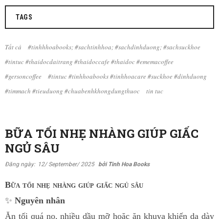
TAGS
Tất cả
#tinhhhoabooks; #sachtinhhoa; #sachdinhduong; #sachsuckhoe
#tintuc #thaidocdaitrang #thaidoccafe #thaidoc #ememacoffee
#gersoncoffee
#tintuc #tinhhoabooks #tinhhoacare #suckhoe #dinhduong
#timmach #tieuduong #chuabenhkhongdungthuoc
tin tuc
BỮA TỐI NHẸ NHÀNG GIÚP GIẤC
NGỦ SÂU
Đăng ngày:
12/ September/ 2025
bởi Tinh Hoa Books
Bữa tối nhẹ nhàng giúp giấc ngủ sâu
✨
Nguyên nhân
Ăn tối quá no, nhiều dầu mỡ hoặc ăn khuya khiến dạ dày