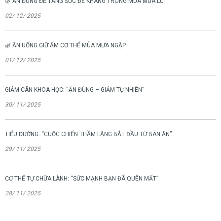
🌿 ĂN ĐÚNG ĐỂ TĂNG SỨC ĐỀ KHÁNG TRONG MÙA MƯA LŨ
02/ 12/ 2025
🌿 ĂN UỐNG GIỮ ẤM CƠ THỂ MÙA MƯA NGẬP
01/ 12/ 2025
GIẢM CÂN KHOA HỌC: “ĂN ĐÚNG – GIẢM TỰ NHIÊN”
30/ 11/ 2025
TIỂU ĐƯỜNG: “CUỘC CHIẾN THẦM LẶNG BẮT ĐẦU TỪ BÀN ĂN”
29/ 11/ 2025
CƠ THỂ TỰ CHỮA LÀNH: “SỨC MẠNH BẠN ĐÃ QUÊN MẤT”
28/ 11/ 2025