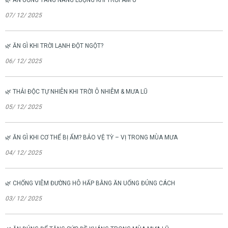
07/ 12/ 2025
🌿 ĂN GÌ KHI TRỜI LẠNH ĐỘT NGỘT?
06/ 12/ 2025
🌿 THẢI ĐỘC TỰ NHIÊN KHI TRỜI Ô NHIỄM & MƯA LŨ
05/ 12/ 2025
🌿 ĂN GÌ KHI CƠ THỂ BỊ ẨM? BẢO VỆ TỲ – VỊ TRONG MÙA MƯA
04/ 12/ 2025
🌿 CHỐNG VIÊM ĐƯỜNG HÔ HẤP BẰNG ĂN UỐNG ĐÚNG CÁCH
03/ 12/ 2025