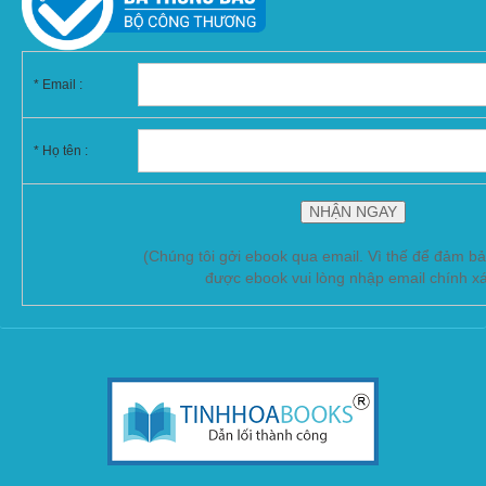
*
Email :
* Họ tên :
(Chúng tôi gởi ebook qua email. Vì thế để đảm b
được ebook vui lòng nhập email chính x