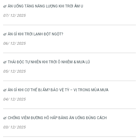
🌿 ĂN UỐNG TĂNG NĂNG LƯỢNG KHI TRỜI ÂM U
07/ 12/ 2025
🌿 ĂN GÌ KHI TRỜI LẠNH ĐỘT NGỘT?
06/ 12/ 2025
🌿 THẢI ĐỘC TỰ NHIÊN KHI TRỜI Ô NHIỄM & MƯA LŨ
05/ 12/ 2025
🌿 ĂN GÌ KHI CƠ THỂ BỊ ẨM? BẢO VỆ TỲ – VỊ TRONG MÙA MƯA
04/ 12/ 2025
🌿 CHỐNG VIÊM ĐƯỜNG HÔ HẤP BẰNG ĂN UỐNG ĐÚNG CÁCH
03/ 12/ 2025