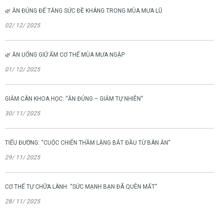
🌿 ĂN ĐÚNG ĐỂ TĂNG SỨC ĐỀ KHÁNG TRONG MÙA MƯA LŨ
02/ 12/ 2025
🌿 ĂN UỐNG GIỮ ẤM CƠ THỂ MÙA MƯA NGẬP
01/ 12/ 2025
GIẢM CÂN KHOA HỌC: “ĂN ĐÚNG – GIẢM TỰ NHIÊN”
30/ 11/ 2025
TIỂU ĐƯỜNG: “CUỘC CHIẾN THẦM LẶNG BẮT ĐẦU TỪ BÀN ĂN”
29/ 11/ 2025
CƠ THỂ TỰ CHỮA LÀNH: “SỨC MẠNH BẠN ĐÃ QUÊN MẤT”
28/ 11/ 2025