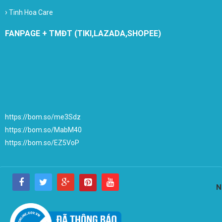
›
Tinh Hoa Care
FANPAGE + TMĐT (TIKI,LAZADA,SHOPEE)
https://bom.so/me3Sdz
https://bom.so/MabM40
https://bom.so/EZ5VoP
N