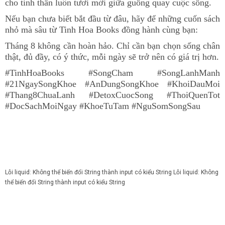
cho tinh thần luôn tươi mới giữa guồng quay cuộc sống.
Nếu bạn chưa biết bắt đầu từ đâu, hãy để những cuốn sách
nhỏ mà sâu từ Tinh Hoa Books đồng hành cùng bạn:
Tháng 8 không cần hoàn hảo. Chỉ cần bạn chọn sống chân
thật
,
đủ đầy
,
có ý thức, mỗi ngày sẽ trở nên có giá trị hơn.
#TinhHoaBooks #SongCham #SongLanhManh
#21NgaySongKhoe #AnDungSongKhoe #KhoiDauMoi
#Thang8ChuaLanh #DetoxCuocSong #ThoiQuenTot
#DocSachMoiNgay #KhoeTuTam #NguSomSongSau
Lỗi liquid: Không thể biến đổi String thành input có kiểu String
Lỗi liquid: Không
thể biến đổi String thành input có kiểu String