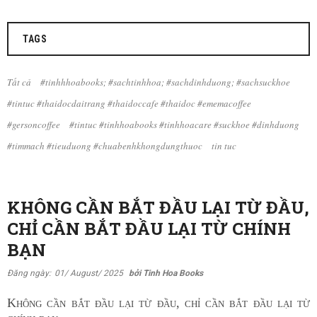
TAGS
Tất cả
#tinhhhoabooks; #sachtinhhoa; #sachdinhduong; #sachsuckhoe
#tintuc #thaidocdaitrang #thaidoccafe #thaidoc #ememacoffee
#gersoncoffee
#tintuc #tinhhoabooks #tinhhoacare #suckhoe #dinhduong
#timmach #tieuduong #chuabenhkhongdungthuoc
tin tuc
KHÔNG CẦN BẮT ĐẦU LẠI TỪ ĐẦU,
CHỈ CẦN BẮT ĐẦU LẠI TỪ CHÍNH
BẠN
Đăng ngày:
01/ August/ 2025
bởi Tinh Hoa Books
Không cần bắt đầu lại từ đầu, chỉ cần bắt đầu lại từ