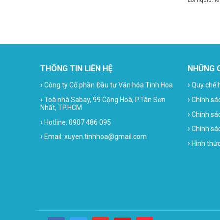
Lỗi liquid: 
THÔNG TIN LIÊN HỆ
NHỮNG 
›
›
Công ty Cổ phần Đầu tư Văn hóa Tinh Hoa
Quy chế 
›
›
Toà nhà Sabay, 99 Cộng Hoà, P.Tân Sơn
Chính sá
Nhất, TP.HCM
›
Chính sá
›
Hotline: 0907 486 095
›
Chính sác
›
Email: xuyen.tinhhoa@gmail.com
›
Hình thứ