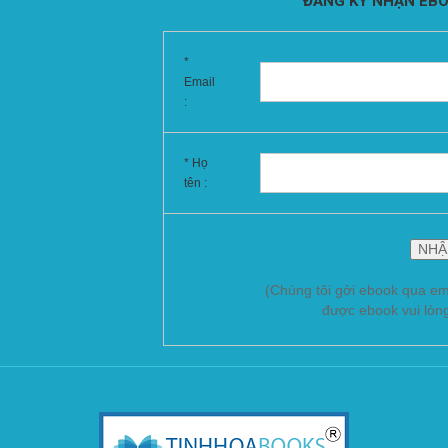
ĐĂNG KÝ NHẬN EBO
*
Email
:
* Họ
tên :
(Chúng tôi gởi ebook qua em
được ebook vui lòn