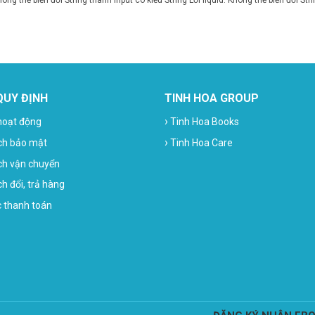
Không thể biến đổi String thành input có kiểu String
Lỗi liquid: Không thể biến đổi Str
QUY ĐỊNH
TINH HOA GROUP
›
hoạt động
Tinh Hoa Books
›
ch bảo mật
Tinh Hoa Care
ch vận chuyển
h đổi, trả hàng
c thanh toán