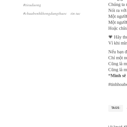
Chúng ta 
#tieuduong
Nói ra với
#chuabenhkhongdungthuoc
tin tuc
Một người
Một người
Hoặc chín
💗
Hãy thư
Vì khi mìn
Nếu bạn đ
Chỉ một nụ
Cũng là m
Cũng là mộ
“Mình sẽ 
#tinhhoab
TAGS: