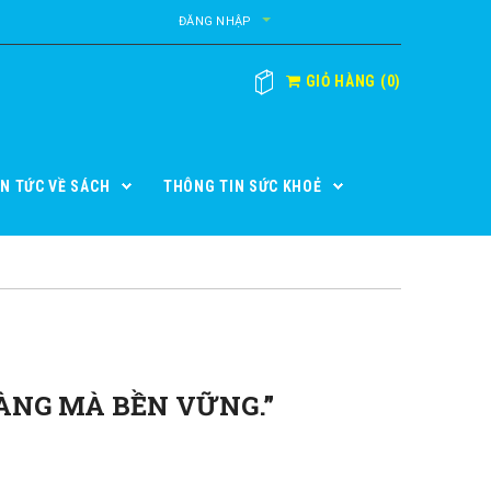
ĐĂNG NHẬP
GIỎ HÀNG
(
0
)
IN TỨC VỀ SÁCH
THÔNG TIN SỨC KHOẺ
HÀNG MÀ BỀN VỮNG.”