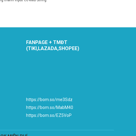
ing thành input có kiểu String
FANPAGE + TMĐT
(TIKI,LAZADA,SHOPEE)
https://bom.so/me3Sdz
https://bom.so/MabM40
https://bom.so/EZ5VoP