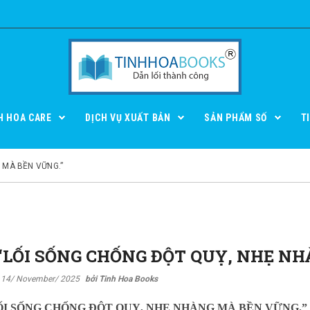
H HOA CARE
DỊCH VỤ XUẤT BẢN
SẢN PHẨM SỐ
T
 MÀ BỀN VỮNG.”
 “LỐI SỐNG CHỐNG ĐỘT QUỴ, NHẸ N
14/ November/ 2025
bởi Tinh Hoa Books
I SỐNG CHỐNG ĐỘT QUỴ, NHẸ NHÀNG MÀ BỀN VỮNG.”