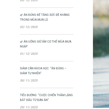
03/ 12/ 2025
🌿 ĂN ĐÚNG ĐỂ TĂNG SỨC ĐỀ KHÁNG
TRONG MÙA MƯA LŨ
02/ 12/ 2025
🌿 ĂN UỐNG GIỮ ẤM CƠ THỂ MÙA MƯA
NGẬP
01/ 12/ 2025
GIẢM CÂN KHOA HỌC: “ĂN ĐÚNG –
GIẢM TỰ NHIÊN”
30/ 11/ 2025
TIỂU ĐƯỜNG: “CUỘC CHIẾN THẦM LẶNG
BẮT ĐẦU TỪ BÀN ĂN”
29/ 11/ 2025