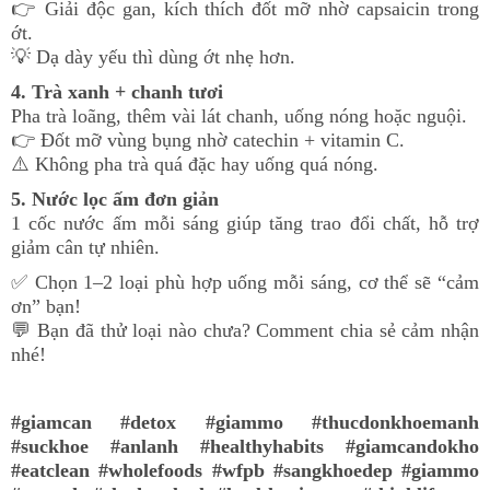
👉
Giải độc gan, kích thích đốt mỡ nhờ capsaicin trong
ớt.
💡
Dạ dày yếu thì dùng ớt nhẹ hơn.
4. Trà xanh + chanh tươi
Pha trà loãng, thêm vài lát chanh, uống nóng hoặc nguội.
👉
Đốt mỡ vùng bụng nhờ catechin + vitamin C.
⚠️
Không pha trà quá đặc hay uống quá nóng.
5. Nước lọc ấm đơn giản
1 cốc nước ấm mỗi sáng giúp tăng trao đổi chất, hỗ trợ
giảm cân tự nhiên.
✅
Chọn 1–2 loại phù hợp uống mỗi sáng, cơ thể sẽ “cảm
ơn” bạn!
💬
Bạn đã thử loại nào chưa? Comment chia sẻ cảm nhận
nhé!
#giamcan #detox #giammo #thucdonkhoemanh
#suckhoe #anlanh #healthyhabits #giamcandokho
#eatclean #wholefoods #wfpb #sangkhoedep #giammo