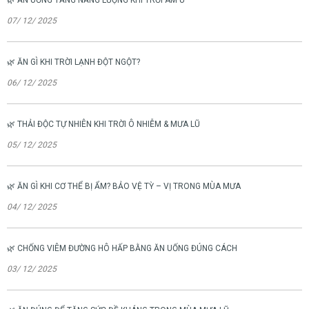
07/ 12/ 2025
🌿 ĂN GÌ KHI TRỜI LẠNH ĐỘT NGỘT?
06/ 12/ 2025
🌿 THẢI ĐỘC TỰ NHIÊN KHI TRỜI Ô NHIỄM & MƯA LŨ
05/ 12/ 2025
🌿 ĂN GÌ KHI CƠ THỂ BỊ ẨM? BẢO VỆ TỲ – VỊ TRONG MÙA MƯA
04/ 12/ 2025
🌿 CHỐNG VIÊM ĐƯỜNG HÔ HẤP BẰNG ĂN UỐNG ĐÚNG CÁCH
03/ 12/ 2025