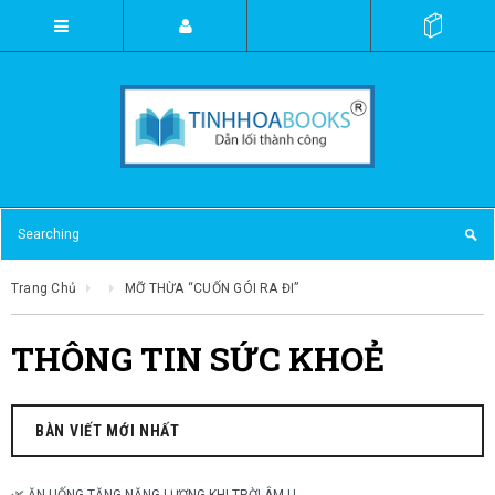
Trang Chủ
MỠ THỪA “CUỐN GÓI RA ĐI”
THÔNG TIN SỨC KHOẺ
BÀN VIẾT MỚI NHẤT
🌿 ĂN UỐNG TĂNG NĂNG LƯỢNG KHI TRỜI ÂM U