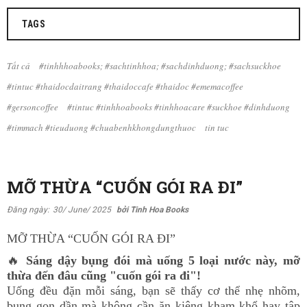
TAGS
Tất cả
#tinhhhoabooks; #sachtinhhoa; #sachdinhduong; #sachsuckhoe
#tintuc #thaidocdaitrang #thaidoccafe #thaidoc #ememacoffee
#gersoncoffee
#tintuc #tinhhoabooks #tinhhoacare #suckhoe #dinhduong
#timmach #tieuduong #chuabenhkhongdungthuoc
tin tuc
MỠ THỪA “CUỐN GÓI RA ĐI”
Đăng ngày:
30/ June/ 2025
bởi Tinh Hoa Books
MỠ THỪA “CUỐN GÓI RA ĐI”
🔥
Sáng dậy bụng đói mà uống 5 loại nước này, mỡ
thừa đến đâu cũng "cuốn gói ra đi"!
Uống đều đặn mỗi sáng, bạn sẽ thấy cơ thể nhẹ nhõm,
bụng gọn dần mà không cần ăn kiêng kham khổ hay tập