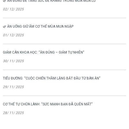
🌿 ĂN ĐÚNG ĐỂ TĂNG SỨC ĐỀ KHÁNG TRONG MÙA MƯA LŨ
02/ 12/ 2025
🌿 ĂN UỐNG GIỮ ẤM CƠ THỂ MÙA MƯA NGẬP
01/ 12/ 2025
GIẢM CÂN KHOA HỌC: “ĂN ĐÚNG – GIẢM TỰ NHIÊN”
30/ 11/ 2025
TIỂU ĐƯỜNG: “CUỘC CHIẾN THẦM LẶNG BẮT ĐẦU TỪ BÀN ĂN”
29/ 11/ 2025
CƠ THỂ TỰ CHỮA LÀNH: “SỨC MẠNH BẠN ĐÃ QUÊN MẤT”
28/ 11/ 2025