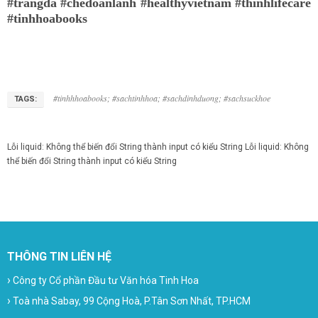
#trangda #chedoanlanh #healthyvietnam #thinhlifecare
#tinhhoabooks
#tinhhhoabooks; #sachtinhhoa; #sachdinhduong; #sachsuckhoe
TAGS:
Lỗi liquid: Không thể biến đổi String thành input có kiểu String
Lỗi liquid: Không
thể biến đổi String thành input có kiểu String
THÔNG TIN LIÊN HỆ
›
Công ty Cổ phần Đầu tư Văn hóa Tinh Hoa
›
Toà nhà Sabay, 99 Cộng Hoà, P.Tân Sơn Nhất, TP.HCM