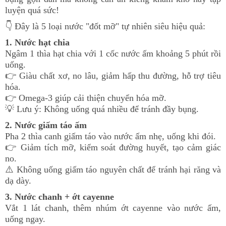
luyện quá sức!
👇
Đây là 5 loại nước "đốt mỡ" tự nhiên siêu hiệu quả:
1. Nước hạt chia
Ngâm 1 thìa hạt chia với 1 cốc nước ấm khoảng 5 phút rồi
uống.
👉
Giàu chất xơ, no lâu, giảm hấp thu đường, hỗ trợ tiêu
hóa.
👉
Omega-3 giúp cải thiện chuyển hóa mỡ.
💡
Lưu ý: Không uống quá nhiều để tránh đầy bụng.
2. Nước giấm táo ấm
Pha 2 thìa canh giấm táo vào nước ấm nhẹ, uống khi đói.
👉
Giảm tích mỡ, kiểm soát đường huyết, tạo cảm giác
no.
⚠️
Không uống giấm táo nguyên chất để tránh hại răng và
dạ dày.
3. Nước chanh + ớt cayenne
Vắt 1 lát chanh, thêm nhúm ớt cayenne vào nước ấm,
uống ngay.