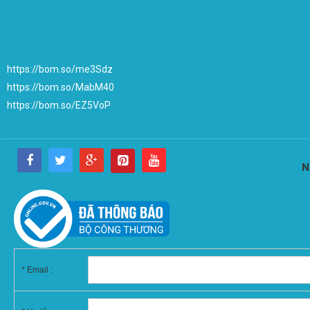
https://bom.so/me3Sdz
https://bom.so/MabM40
https://bom.so/EZ5VoP
N
*
Email :