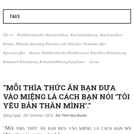
TAGS
Tất cả
#tinhhhoabooks; #sachtinhhoa; #sachdinhduong; #sachsuckhoe
#tintuc #thaidocdaitrang #thaidoccafe #thaidoc #ememacoffee
#gersoncoffee
#tintuc #tinhhoabooks #tinhhoacare #suckhoe #dinhduong
#timmach #tieuduong #chuabenhkhongdungthuoc
tin tuc
"MỖI THÌA THỨC ĂN BẠN ĐƯA
VÀO MIỆNG LÀ CÁCH BẠN NÓI ‘TÔI
YÊU BẢN THÂN MÌNH’."
Đăng ngày:
30/ October/ 2025
bởi Tinh Hoa Books
"Mỗi thìa thức ăn bạn đưa vào miệng là cách bạn nói