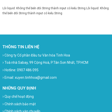
Lỗi liquid: Không thể biến đổi String thành input có kiểu String
Lỗi liquid: Không
thể biến đổi String thành input có kiểu String
THÔNG TIN LIÊN HỆ
›
Công ty Cổ phần Đầu tư Văn hóa Tinh Hoa
›
Toà nhà Sabay, 99 Cộng Hoà, P.Tân Sơn Nhất, TP.HCM
›
Hotline: 0907 486 095
›
Email: xuyen.tinhhoa@gmail.com
NHỮNG QUY ĐỊNH
›
Quy chế hoạt động
›
Chính sách bảo mật
›
Chính sách vận chuyển