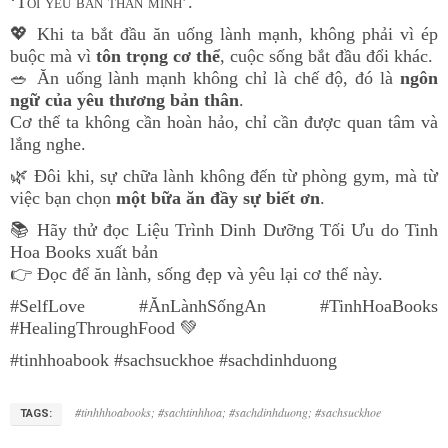
‘Tôi yêu bản thân mình’."
💖 Khi ta bắt đầu ăn uống lành mạnh, không phải vì ép
buộc mà vì
tôn trọng cơ thể
, cuộc sống bắt đầu đổi khác.
🥗 Ăn uống lành mạnh không chỉ là chế độ, đó là
ngôn
ngữ của yêu thương bản thân
.
Cơ thể ta không cần hoàn hảo, chỉ cần được quan tâm và
lắng nghe.
🌿 Đôi khi, sự chữa lành không đến từ phòng gym, mà từ
việc bạn chọn
một bữa ăn đầy sự biết ơn
.
📚 Hãy thử đọc Liệu Trình Dinh Dưỡng Tối Ưu do Tinh
Hoa Books xuất bản
👉 Đọc để ăn lành, sống đẹp và yêu lại cơ thể này.
#SelfLove #ĂnLànhSốngAn #TinhHoaBooks
#HealingThroughFood 💚
#tinhhoabook #sachsuckhoe #sachdinhduong
#tinhhhoabooks; #sachtinhhoa; #sachdinhduong; #sachsuckhoe
TAGS: