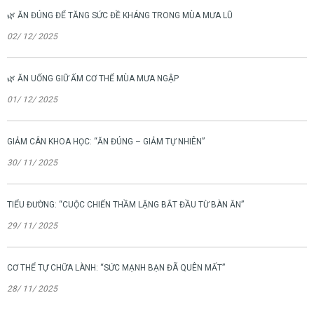
🌿 ĂN ĐÚNG ĐỂ TĂNG SỨC ĐỀ KHÁNG TRONG MÙA MƯA LŨ
02/ 12/ 2025
🌿 ĂN UỐNG GIỮ ẤM CƠ THỂ MÙA MƯA NGẬP
01/ 12/ 2025
GIẢM CÂN KHOA HỌC: “ĂN ĐÚNG – GIẢM TỰ NHIÊN”
30/ 11/ 2025
TIỂU ĐƯỜNG: “CUỘC CHIẾN THẦM LẶNG BẮT ĐẦU TỪ BÀN ĂN”
29/ 11/ 2025
CƠ THỂ TỰ CHỮA LÀNH: “SỨC MẠNH BẠN ĐÃ QUÊN MẤT”
28/ 11/ 2025