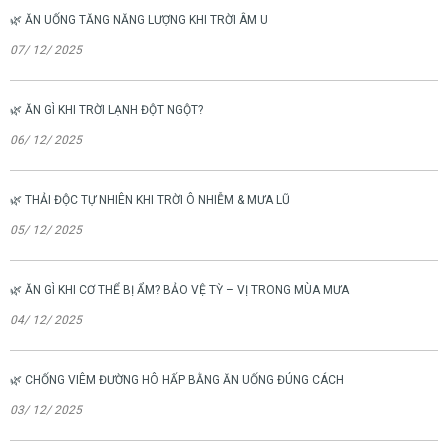
🌿 ĂN UỐNG TĂNG NĂNG LƯỢNG KHI TRỜI ÂM U
07/ 12/ 2025
🌿 ĂN GÌ KHI TRỜI LẠNH ĐỘT NGỘT?
06/ 12/ 2025
🌿 THẢI ĐỘC TỰ NHIÊN KHI TRỜI Ô NHIỄM & MƯA LŨ
05/ 12/ 2025
🌿 ĂN GÌ KHI CƠ THỂ BỊ ẨM? BẢO VỆ TỲ – VỊ TRONG MÙA MƯA
04/ 12/ 2025
🌿 CHỐNG VIÊM ĐƯỜNG HÔ HẤP BẰNG ĂN UỐNG ĐÚNG CÁCH
03/ 12/ 2025