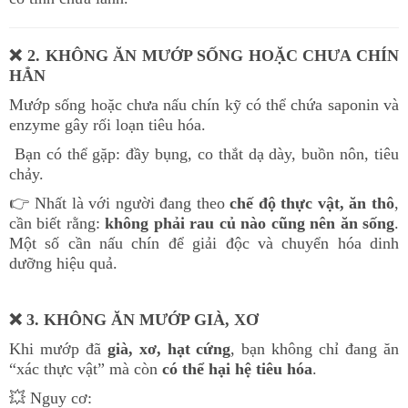
❌
2. KHÔNG ĂN MƯỚP SỐNG HOẶC CHƯA CHÍN
HẲN
Mướp sống hoặc chưa nấu chín kỹ có thể chứa saponin và
enzyme gây rối loạn tiêu hóa.
Bạn có thể gặp: đầy bụng, co thắt dạ dày, buồn nôn, tiêu
chảy.
👉
Nhất là với người đang theo
chế độ thực vật, ăn thô
,
cần biết rằng:
không phải rau củ nào cũng nên ăn sống
.
Một số cần nấu chín để giải độc và chuyển hóa dinh
dưỡng hiệu quả.
❌
3. KHÔNG ĂN MƯỚP GIÀ, XƠ
Khi mướp đã
già, xơ, hạt cứng
, bạn không chỉ đang ăn
“xác thực vật” mà còn
có thể hại hệ tiêu hóa
.
💥
Nguy cơ: