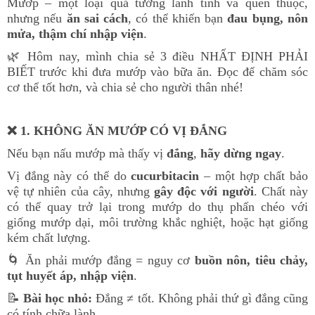
Mướp – một loại quả tưởng lành tính và quen thuộc,
nhưng nếu
ăn sai cách
, có thể khiến bạn
đau bụng, nôn
mửa, thậm chí nhập viện
.
🌿
Hôm nay, mình chia sẻ 3 điều NHẤT ĐỊNH PHẢI
BIẾT trước khi đưa mướp vào bữa ăn. Đọc để chăm sóc
cơ thể tốt hơn, và chia sẻ cho người thân nhé!
❌
1. KHÔNG ĂN MƯỚP CÓ VỊ ĐẮNG
Nếu bạn nấu mướp mà thấy vị
đắng
,
hãy dừng ngay
.
Vị đắng này có thể do
cucurbitacin
– một hợp chất bảo
vệ tự nhiên của cây, nhưng
gây độc với người
. Chất này
có thể quay trở lại trong mướp do thụ phấn chéo với
giống mướp dại, môi trường khắc nghiệt, hoặc hạt giống
kém chất lượng.
🌀
Ăn phải mướp đắng = nguy cơ
buồn nôn, tiêu chảy,
tụt huyết áp, nhập viện
.
📝
Bài học nhỏ:
Đắng ≠ tốt. Không phải thứ gì đắng cũng
có tính chữa lành.