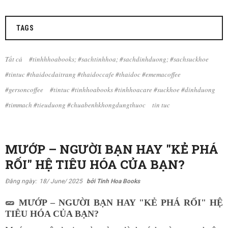
TAGS
Tất cả
#tinhhhoabooks; #sachtinhhoa; #sachdinhduong; #sachsuckhoe
#tintuc #thaidocdaitrang #thaidoccafe #thaidoc #ememacoffee
#gersoncoffee
#tintuc #tinhhoabooks #tinhhoacare #suckhoe #dinhduong
#timmach #tieuduong #chuabenhkhongdungthuoc
tin tuc
MƯỚP – NGƯỜI BẠN HAY "KẺ PHÁ
RỐI" HỆ TIÊU HÓA CỦA BẠN?
Đăng ngày:
18/ June/ 2025
bởi Tinh Hoa Books
🥒
MƯỚP – NGƯỜI BẠN HAY "KẺ PHÁ RỐI" HỆ
TIÊU HÓA CỦA BẠN?