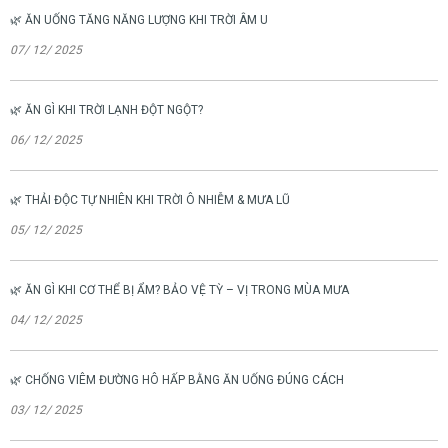
🌿 ĂN UỐNG TĂNG NĂNG LƯỢNG KHI TRỜI ÂM U
07/ 12/ 2025
🌿 ĂN GÌ KHI TRỜI LẠNH ĐỘT NGỘT?
06/ 12/ 2025
🌿 THẢI ĐỘC TỰ NHIÊN KHI TRỜI Ô NHIỄM & MƯA LŨ
05/ 12/ 2025
🌿 ĂN GÌ KHI CƠ THỂ BỊ ẨM? BẢO VỆ TỲ – VỊ TRONG MÙA MƯA
04/ 12/ 2025
🌿 CHỐNG VIÊM ĐƯỜNG HÔ HẤP BẰNG ĂN UỐNG ĐÚNG CÁCH
03/ 12/ 2025