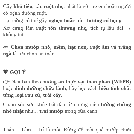
Gây
khó tiêu, tắc ruột nhẹ
, nhất là với trẻ em hoặc người
có bệnh đường ruột.
Hạt cứng có thể gây
nghẹn hoặc tổn thương cổ họng
.
Xơ cứng làm
ruột tổn thương nhẹ
, tích tụ lâu dài →
không tốt.
🥒
Chọn mướp nhỏ, mềm, hạt non, ruột ẩm và trắng
ngà
là lựa chọn an toàn.
💚
GỢI Ý
👉
Nếu bạn theo hướng
ăn thực vật toàn phần (WFPB)
hoặc
dinh dưỡng chữa lành
, hãy học cách
hiểu tính chất
từng loại rau củ, trái cây
.
Chăm sóc sức khỏe bắt đầu từ những điều
tưởng chừng
nhỏ nhặt
như...
trái mướp
trong bữa canh.
Thân – Tâm – Trí là một. Đừng để một quả mướp chưa