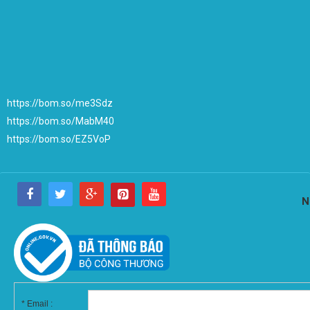
https://bom.so/me3Sdz
https://bom.so/MabM40
https://bom.so/EZ5VoP
N
*
Email :