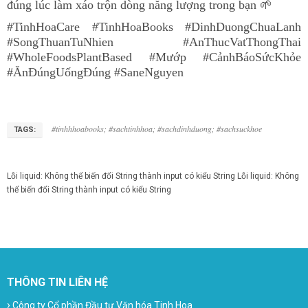
đúng lúc làm xáo trộn dòng năng lượng trong bạn
🌱
#TinhHoaCare #TinhHoaBooks #DinhDuongChuaLanh
#SongThuanTuNhien #AnThucVatThongThai
#WholeFoodsPlantBased #Mướp #CảnhBáoSứcKhỏe
#ĂnĐúngUốngĐúng #SaneNguyen
#tinhhhoabooks; #sachtinhhoa; #sachdinhduong; #sachsuckhoe
TAGS:
Lỗi liquid: Không thể biến đổi String thành input có kiểu String
Lỗi liquid: Không
thể biến đổi String thành input có kiểu String
THÔNG TIN LIÊN HỆ
›
Công ty Cổ phần Đầu tư Văn hóa Tinh Hoa