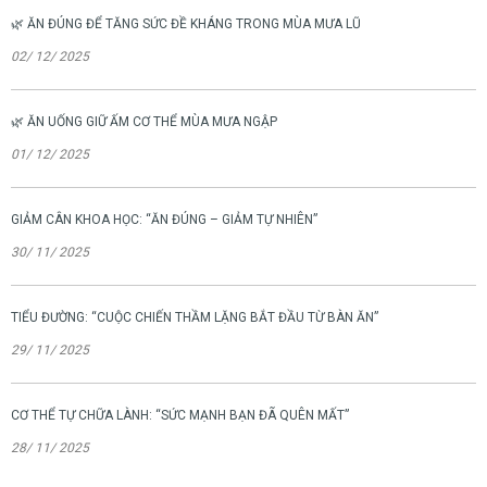
🌿 ĂN ĐÚNG ĐỂ TĂNG SỨC ĐỀ KHÁNG TRONG MÙA MƯA LŨ
02/ 12/ 2025
🌿 ĂN UỐNG GIỮ ẤM CƠ THỂ MÙA MƯA NGẬP
01/ 12/ 2025
GIẢM CÂN KHOA HỌC: “ĂN ĐÚNG – GIẢM TỰ NHIÊN”
30/ 11/ 2025
TIỂU ĐƯỜNG: “CUỘC CHIẾN THẦM LẶNG BẮT ĐẦU TỪ BÀN ĂN”
29/ 11/ 2025
CƠ THỂ TỰ CHỮA LÀNH: “SỨC MẠNH BẠN ĐÃ QUÊN MẤT”
28/ 11/ 2025