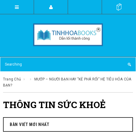
Trang Chủ
MƯỚP – NGƯỜI BẠN HAY "KẺ PHÁ RỐI" HỆ TIÊU HÓA CỦA
BẠN?
THÔNG TIN SỨC KHOẺ
BÀN VIẾT MỚI NHẤT