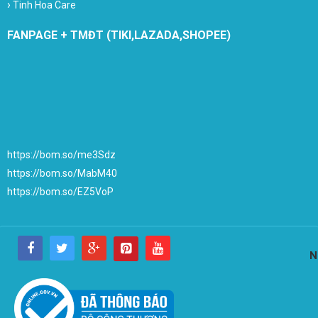
›
Tinh Hoa Care
FANPAGE + TMĐT (TIKI,LAZADA,SHOPEE)
https://bom.so/me3Sdz
https://bom.so/MabM40
https://bom.so/EZ5VoP
N