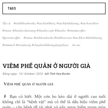
TAGS
Tất cả
#tinhhhoabooks; #sachtinhhoa; #sachdinhduong; #sachsuckhoe
#tintuc #thaidocdaitrang #thaidoccafe #thaidoc #ememacoffee
#gersoncoffee
#tintuc #tinhhoabooks #tinhhoacare #suckhoe #dinhduong
#timmach #tieuduong #chuabenhkhongdungthuoc
tin tuc
VIÊM PHẾ QUẢN Ở NGƯỜI GIÀ
Đăng ngày:
10/ October/ 2025
bởi Tinh Hoa Books
Viêm phế quản ở người già
👴 Bạn có biết: Một cơn ho kéo dài ở người cao tuổi
không chỉ là “bệnh vặt” mà có thể là dấu hiệu viêm phế
quản – căn bệnh dễ tái phát và gây nguy hiểm trong mùa