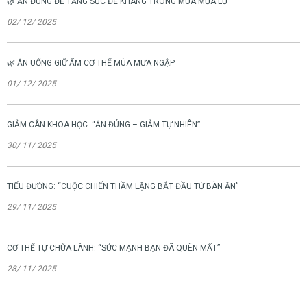
🌿 ĂN ĐÚNG ĐỂ TĂNG SỨC ĐỀ KHÁNG TRONG MÙA MƯA LŨ
02/ 12/ 2025
🌿 ĂN UỐNG GIỮ ẤM CƠ THỂ MÙA MƯA NGẬP
01/ 12/ 2025
GIẢM CÂN KHOA HỌC: “ĂN ĐÚNG – GIẢM TỰ NHIÊN”
30/ 11/ 2025
TIỂU ĐƯỜNG: “CUỘC CHIẾN THẦM LẶNG BẮT ĐẦU TỪ BÀN ĂN”
29/ 11/ 2025
CƠ THỂ TỰ CHỮA LÀNH: “SỨC MẠNH BẠN ĐÃ QUÊN MẤT”
28/ 11/ 2025