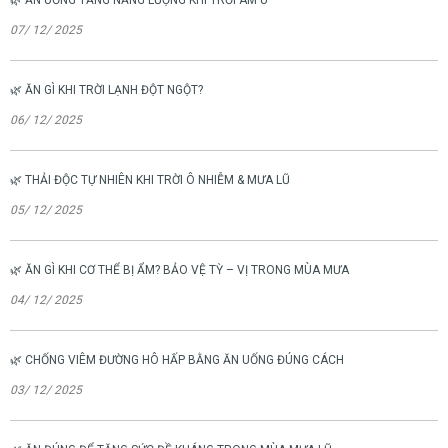
07/ 12/ 2025
🌿 ĂN GÌ KHI TRỜI LẠNH ĐỘT NGỘT?
06/ 12/ 2025
🌿 THẢI ĐỘC TỰ NHIÊN KHI TRỜI Ô NHIỄM & MƯA LŨ
05/ 12/ 2025
🌿 ĂN GÌ KHI CƠ THỂ BỊ ẨM? BẢO VỆ TỲ – VỊ TRONG MÙA MƯA
04/ 12/ 2025
🌿 CHỐNG VIÊM ĐƯỜNG HÔ HẤP BẰNG ĂN UỐNG ĐÚNG CÁCH
03/ 12/ 2025