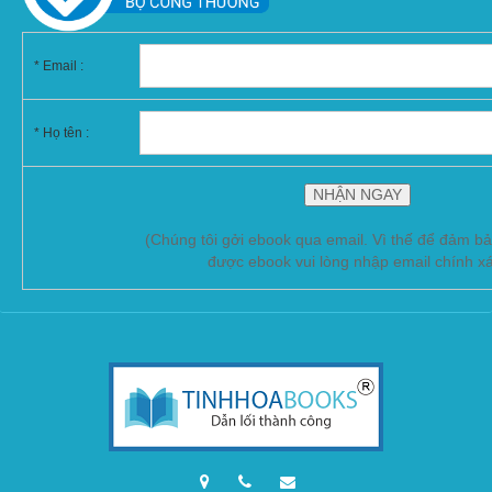
*
Email :
* Họ tên :
(Chúng tôi gởi ebook qua email. Vì thế để đảm b
được ebook vui lòng nhập email chính x