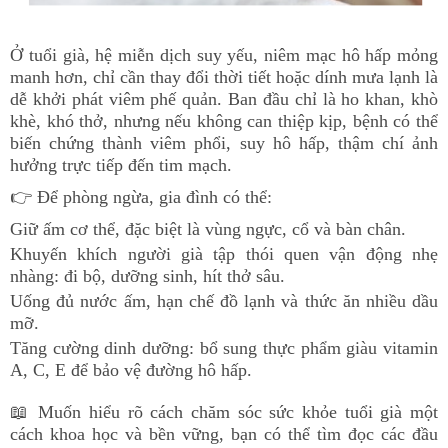
Ở tuổi già, hệ miễn dịch suy yếu, niêm mạc hô hấp mỏng
manh hơn, chỉ cần thay đổi thời tiết hoặc dính mưa lạnh là
dễ khởi phát viêm phế quản. Ban đầu chỉ là ho khan, khò
khè, khó thở, nhưng nếu không can thiệp kịp, bệnh có thể
biến chứng thành viêm phổi, suy hô hấp, thậm chí ảnh
hưởng trực tiếp đến tim mạch.
👉 Để phòng ngừa, gia đình có thể:
Giữ ấm cơ thể, đặc biệt là vùng ngực, cổ và bàn chân.
Khuyến khích người già tập thói quen vận động nhẹ
nhàng: đi bộ, dưỡng sinh, hít thở sâu.
Uống đủ nước ấm, hạn chế đồ lạnh và thức ăn nhiều dầu
mỡ.
Tăng cường dinh dưỡng: bổ sung thực phẩm giàu vitamin
A, C, E để bảo vệ đường hô hấp.
📖 Muốn hiểu rõ cách chăm sóc sức khỏe tuổi già một
cách khoa học và bền vững, bạn có thể tìm đọc các đầu