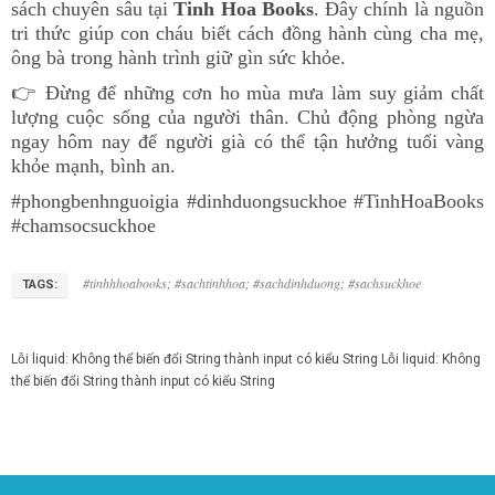
sách chuyên sâu tại
Tinh Hoa Books
. Đây chính là nguồn
tri thức giúp con cháu biết cách đồng hành cùng cha mẹ,
ông bà trong hành trình giữ gìn sức khỏe.
👉 Đừng để những cơn ho mùa mưa làm suy giảm chất
lượng cuộc sống của người thân. Chủ động phòng ngừa
ngay hôm nay để người già có thể tận hưởng tuổi vàng
khỏe mạnh, bình an.
#phongbenhnguoigia #dinhduongsuckhoe #TinhHoaBooks
#chamsocsuckhoe
#tinhhhoabooks; #sachtinhhoa; #sachdinhduong; #sachsuckhoe
TAGS:
Lỗi liquid: Không thể biến đổi String thành input có kiểu String
Lỗi liquid: Không
thể biến đổi String thành input có kiểu String