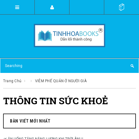
Trang Chủ
VIÊM PHẾ QUẢN Ở NGƯỜI GIÀ
THÔNG TIN SỨC KHOẺ
BÀN VIẾT MỚI NHẤT
🌿 ĂN UỐNG TĂNG NĂNG LƯỢNG KHI TRỜI ÂM U